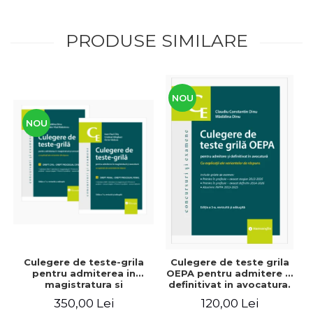
PRODUSE SIMILARE
NOU
NOU
Culegere de teste-grila
Culegere de teste grila
pentru admiterea in
OEPA pentru admitere si
magistratura si
definitivat in avocatura.
avocatura. Editia a VII-a,
Cu explicatii ale
350,00 Lei
120,00 Lei
revizuita si adaugita -
variantelor de raspuns.