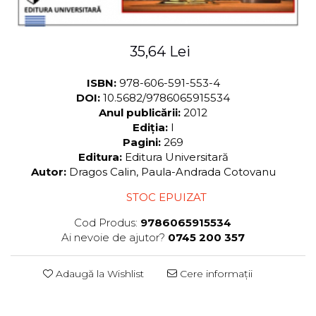
35,64 Lei
ISBN:
978-606-591-553-4
DOI:
10.5682/9786065915534
Anul publicării:
2012
Ediția:
I
Pagini:
269
Editura:
Editura Universitară
Autor:
Dragos Calin, Paula-Andrada Cotovanu
STOC EPUIZAT
Cod Produs:
9786065915534
Ai nevoie de ajutor?
0745 200 357
Adaugă la Wishlist
Cere informații