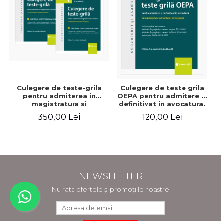
Culegere de teste-grila
Culegere de teste grila
pentru admiterea in
OEPA pentru admitere si
magistratura si
definitivat in avocatura.
avocatura. Editia a VII-a,
Cu explicatii ale
350,00 Lei
120,00 Lei
revizuita si adaugita -
variantelor de raspuns.
Ioan-Paul Chis, Cristinel
Editia a III-a, revizuita si
Ghigheci, Victor Vaduva,
adaugita - Claudiu
Madalina Dinu, Tudor
Constantin Dinu,
Vlad Radulescu
Madalina Dinu
NEWSLETTER
Nu rata ofertele și promoțiile noastre