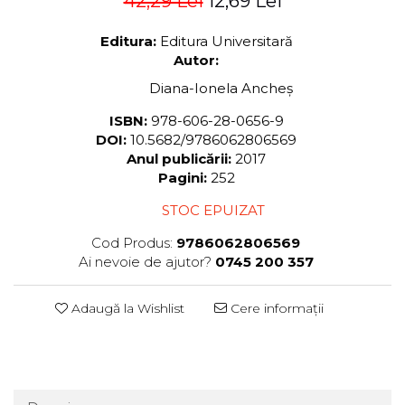
42,29 Lei
12,69 Lei
Editura:
Editura Universitară
Autor:
Diana-Ionela Ancheş
ISBN:
978-606-28-0656-9
DOI:
10.5682/9786062806569
Anul publicării:
2017
Pagini:
252
STOC EPUIZAT
Cod Produs:
9786062806569
Ai nevoie de ajutor?
0745 200 357
Adaugă la Wishlist
Cere informații