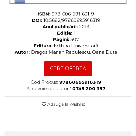
ISBN:
978-606-591-631-9
DOI:
10.5682/97860695916319
Anul publicării:
2013
Ediția:
I
Pagini:
307
Editura:
Editura Universitară
Autor:
Dragos Marian Radulescu, Oana Duta
CERE OFERTĂ
Cod Produs:
97860695916319
Ai nevoie de ajutor?
0745 200 357
Adaugă la Wishlist