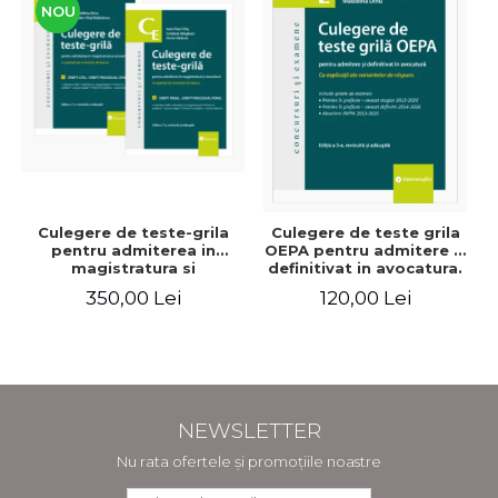
NOU
Culegere de teste-grila
Culegere de teste grila
pentru admiterea in
OEPA pentru admitere si
magistratura si
definitivat in avocatura.
avocatura. Editia a VII-a,
Cu explicatii ale
350,00 Lei
120,00 Lei
revizuita si adaugita -
variantelor de raspuns.
Ioan-Paul Chis, Cristinel
Editia a III-a, revizuita si
Ghigheci, Victor Vaduva,
adaugita - Claudiu
Madalina Dinu, Tudor
Constantin Dinu,
Vlad Radulescu
Madalina Dinu
NEWSLETTER
Nu rata ofertele și promoțiile noastre