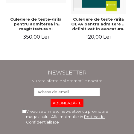
Culegere de teste-grila
Culegere de teste grila
pentru admiterea in
OEPA pentru admitere si
magistratura si
definitivat in avocatura.
avocatura. Editia a VII-a,
Cu explicatii ale
350,00 Lei
120,00 Lei
revizuita si adaugita -
variantelor de raspuns.
Ioan-Paul Chis, Cristinel
Editia a III-a, revizuita si
Ghigheci, Victor Vaduva,
adaugita - Claudiu
Madalina Dinu, Tudor
Constantin Dinu,
Vlad Radulescu
Madalina Dinu
NEWSLETTER
Nu rata ofertele și promoțiile noastre
Vreau sa primesc newsletter cu promotiile
magazinului. Afla mai multe in
Politica de
Confidentialitate