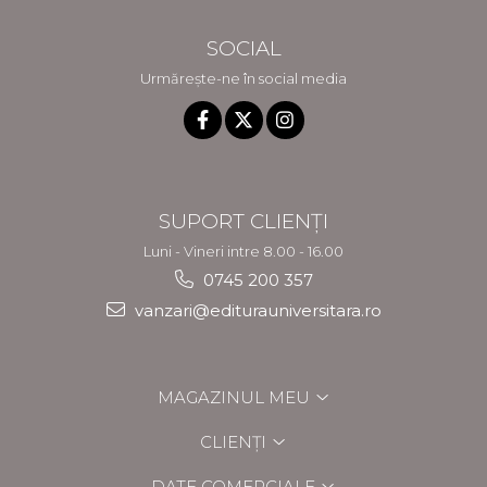
SOCIAL
Urmărește-ne în social media
SUPORT CLIENȚI
Luni - Vineri intre 8.00 - 16.00
0745 200 357
vanzari@editurauniversitara.ro
MAGAZINUL MEU
CLIENȚI
DATE COMERCIALE