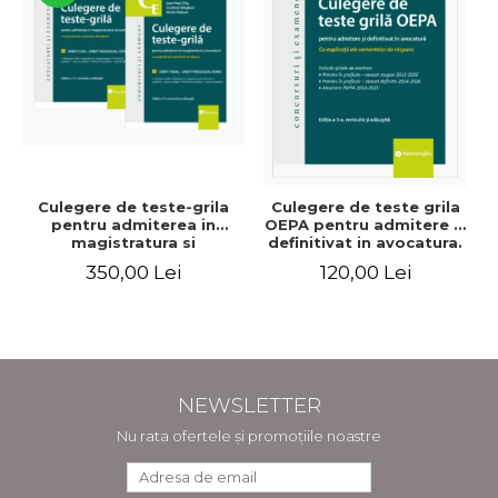
Culegere de teste-grila
Culegere de teste grila
pentru admiterea in
OEPA pentru admitere si
magistratura si
definitivat in avocatura.
avocatura. Editia a VII-a,
Cu explicatii ale
350,00 Lei
120,00 Lei
revizuita si adaugita -
variantelor de raspuns.
Ioan-Paul Chis, Cristinel
Editia a III-a, revizuita si
Ghigheci, Victor Vaduva,
adaugita - Claudiu
Madalina Dinu, Tudor
Constantin Dinu,
Vlad Radulescu
Madalina Dinu
NEWSLETTER
Nu rata ofertele și promoțiile noastre