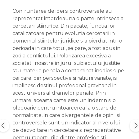
Confruntarea de idei si controversele au
reprezentat intotdeauna o parte intrinseca a
cercetarii stiintifice. Din pacate, functia lor
catalizatoare pentru evolutia cercetarii in
domeniul stiintelor juridice s-a pierdut intr-o
perioada in care totul, se pare, a fost adus in
zodia conflictului. Polarizarea excesiva a
societatii noastre in jurul subiectului justitie
sau materie penala a contaminat insidios si pe
cei care, din perspective si ratiuni variate, isi
implinesc destinul profesional gravitand in
acest univers al dramelor penale. Prin
urmare, aceasta carte este un indemn si o
pledoarie pentru intoarcerea la o stare de
normalitate, in care divergentele de opinii si
controversele sunt un indicator al nivelului
de dezvoltare in cercetare si reprezentative
pentru raporturile dintre profesionisti.