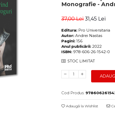
Monografie - And
37,00 Lei
31,45 Lei
Editura:
Pro Universitaria
Autor:
Andrei Nastas
Pagini:
156
Anul publicării:
2022
ISBN:
978-606-26-1542-0
STOC LIMITAT
ADAUG
Cod Produs:
97860626154
Adaugă la Wishlist
Ce