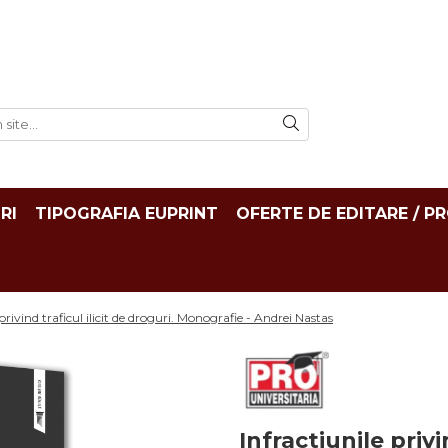
RI
TIPOGRAFIA EUPRINT
OFERTE DE EDITARE / P
 privind traficul ilicit de droguri. Monografie - Andrei Nastas
Infractiunile privi