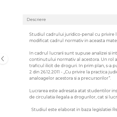
Descriere
Studiul cadrului juridico-penal cu privire 
modificat cadrul normativ in aceasta mater
In cadrul lucrarii sunt supuse analizei si in
continutului normativ al acestora. Un rol ap
traficul ilicit de droguri. In prim plan, s
2 din 26.12.2011 - ,,Cu privire la practica 
analoagelor acestora si a precursorilor”.
Lucrarea este adresata atat studentilor inst
de circulatia ilegala a drogurilor, cat si lu
Studiul este elaborat in baza legislatiei R