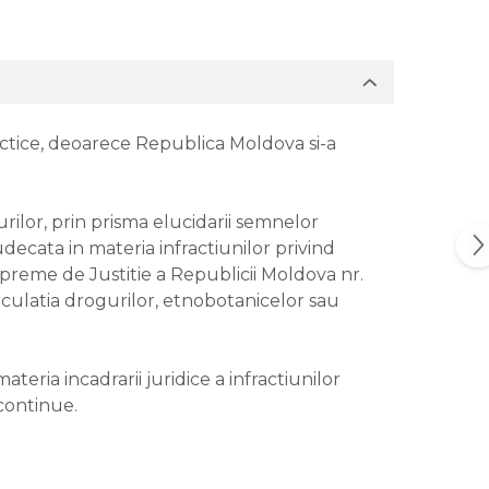
ractice, deoarece Republica Moldova si-a
gurilor, prin prisma elucidarii semnelor
udecata in materia infractiunilor privind
Supreme de Justitie a Republicii Moldova nr.
circulatia drogurilor, etnobotanicelor sau
teria incadrarii juridice a infractiunilor
 continue.