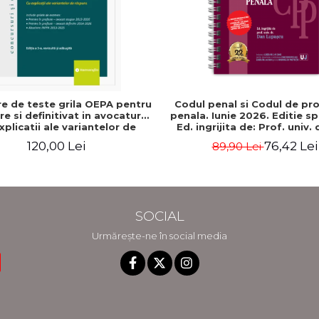
e de teste grila OEPA pentru
Codul penal si Codul de pr
e si definitivat in avocatura.
penala. Iunie 2026. Editie sp
xplicatii ale variantelor de
Ed. ingrijita de: Prof. univ.
s. Editia a III-a, revizuita si
Lupascu
120,00 Lei
76,42 Lei
89,90 Lei
a - Claudiu Constantin Dinu,
Madalina Dinu
SOCIAL
Urmărește-ne în social media