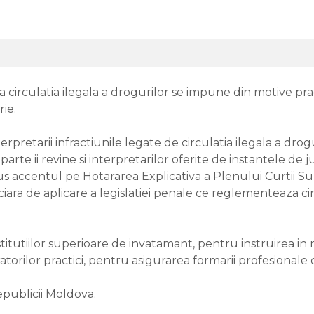
la circulatia ilegala a drogurilor se impune din motive p
ie.
terpretarii infractiunile legate de circulatia ilegala a dro
arte ii revine si interpretarilor oferite de instantele de j
-a pus accentul pe Hotararea Explicativa a Plenului Curtii 
judiciara de aplicare a legislatiei penale ce reglementeaza 
itutiilor superioare de invatamant, pentru instruirea in ma
cratorilor practici, pentru asigurarea formarii profesionale
epublicii Moldova.