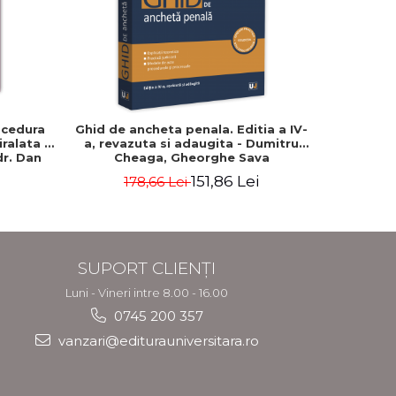
-15%
ocedura
Ghid de ancheta penala. Editia a IV-
Admitere
iralata -
a, revazuta si adaugita - Dumitru
subiecte c
 dr. Dan
Cheaga, Gheorghe Sava
de raspuns
adaugit
151,86 Lei
178,66 Lei
9
Barbie
Ga
SUPORT CLIENȚI
Luni - Vineri intre 8.00 - 16.00
0745 200 357
vanzari@editurauniversitara.ro