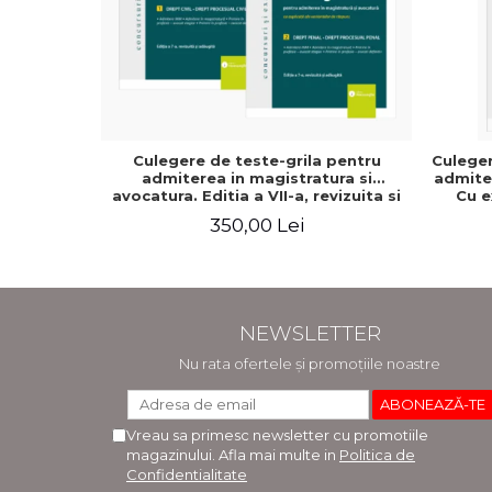
Culegere de teste-grila pentru
Culeger
admiterea in magistratura si
admiter
avocatura. Editia a VII-a, revizuita si
Cu e
adaugita - Ioan-Paul Chis, Cristinel
raspun
350,00 Lei
Ghigheci, Victor Vaduva, Madalina
adaugit
Dinu, Tudor Vlad Radulescu
NEWSLETTER
Nu rata ofertele și promoțiile noastre
Vreau sa primesc newsletter cu promotiile
magazinului. Afla mai multe in
Politica de
Confidentialitate