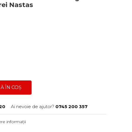
rei Nastas
Ă ÎN COȘ
20
Ai nevoie de ajutor?
0745 200 357
re informații