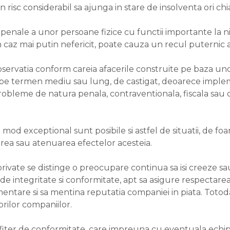
 risc considerabil sa ajunga in stare de insolventa ori chia
re penale a unor persoane fizice cu functii importante la 
 caz mai putin nefericit, poate cauza un recul puternic al
 observatia conform careia afacerile construite pe baza uno
 pe termen mediu sau lung, de castigat, deoarece implem
robleme de natura penala, contraventionala, fiscala sau ci
mod exceptional sunt posibile si astfel de situatii, de f
rea sau atenuarea efectelor acesteia.
 private se distinge o preocupare continua sa isi creeze s
de integritate si conformitate, apt sa asigure respectarea
ntare si sa mentina reputatia companiei in piata. Toto
lorilor companiilor.
ofiter de conformitate, care impreuna cu eventuala echipa