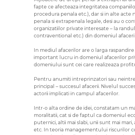
fapte ce afecteaza integritatea companiil
procedura penala etc.), dar si in alte acte
penala si extrapenala legale, desi au o cont
organizatiilor private interesate – la randu
contraventional etc.) din domeniul afaceril
In mediul afacerilor are o larga raspandire
important lucru in domeniul afacerilor priva
domeniului sunt cei care realizeaza profitur
Pentru anumiti intreprinzatori sau neintrep
principal – succesul afacerii. Nivelul succes
actorii implicati in campul afacerilor.
Intr-o alta ordine de idei, constatam un mac
moralitatii, cat si de faptul ca domeniul 
puternici, altii mai slabi, unii sunt mai mari
etc. In teoria managementului riscurilor com