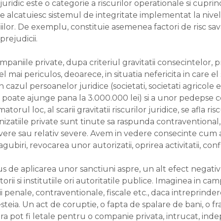
ul juridic este o categorie a riscurilor operationale si cup
or ce alcatuiesc sistemul de integritate implementat la niv
lor. De exemplu, constituie asemenea factori de risc savar
prejudicii.
companiile private, dupa criteriul gravitatii consecintelor,
el mai periculos, deoarece, in situatia nefericita in care
 cazul persoanelor juridice (societati, societati agricole
 poate ajunge pana la 3.000.000 lei) si a unor pedepse 
torul loc, al scarii gravitatii riscurilor juridice, se afla r
zatiile private sunt tinute sa raspunda contraventional, civi
severe sau relativ severe. Avem in vedere consecinte cum 
gubiri, revocarea unor autorizatii, oprirea activitatii, co
us de aplicarea unor sanctiuni aspre, un alt efect negati
orii si institutiile ori autoritatile publice. Imaginea in ca
i penale, contraventionale, fiscale etc., daca intreprinder
cesteia. Un act de coruptie, o fapta de spalare de bani, o
ilara pot fi letale pentru o companie privata, intrucat, i