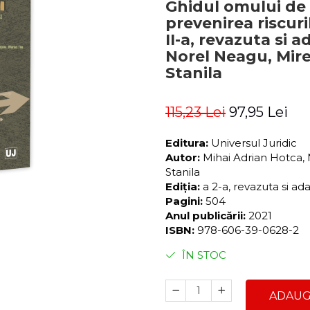
Ghidul omului de 
prevenirea riscuri
II-a, revazuta si 
Norel Neagu, Mir
Stanila
115,23 Lei
97,95 Lei
Editura:
Universul Juridic
Autor:
Mihai Adrian Hotca,
Stanila
Ediția:
a 2-a, revazuta si ad
Pagini:
504
Anul publicării:
2021
ISBN:
978-606-39-0628-2
ÎN STOC
ADAUG