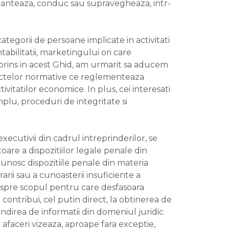
 finanteaza, conduc sau supravegheaza, intr-
ategorii de persoane implicate in activitati
abilitatii, marketingului ori care
uprins in acest Ghid, am urmarit sa aducem
l actelor normative ce reglementeaza
itatilor economice. In plus, cei interesati
emplu, proceduri de integritate si
xecutivii din cadrul intreprinderilor, se
re a dispozitiilor legale penale din
unosc dispozitiile penale din materia
rarii sau a cunoasterii insuficiente a
i spre scopul pentru care desfasoara
 contribui, cel putin direct, la obtinerea de
andirea de informatii din domeniul juridic
afaceri vizeaza, aproape fara exceptie,