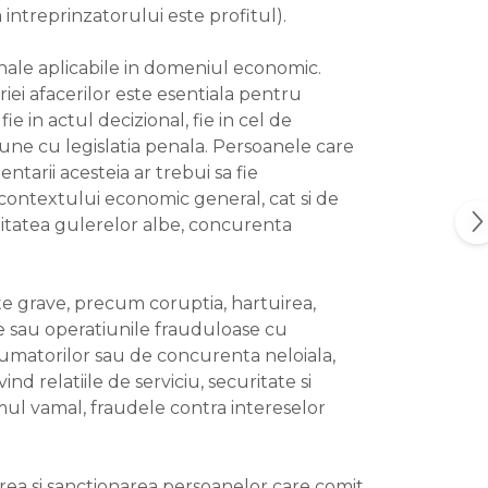
intreprinzatorului este profitul).
enale aplicabile in domeniul economic.
ei afacerilor este esentiala pentru
e in actul decizional, fie in cel de
iune cu legislatia penala. Persoanele care
ntarii acesteia ar trebui sa fie
contextului economic general, cat si de
alitatea gulerelor albe, concurenta
icite grave, precum coruptia, hartuirea,
ce sau operatiunile frauduloase cu
sumatorilor sau de concurenta neloiala,
ind relatiile de serviciu, securitate si
imul vamal, fraudele contra intereselor
irea si sanctionarea persoanelor care comit