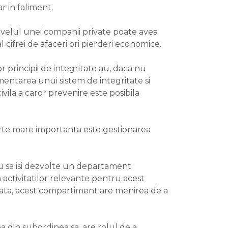
r in faliment.
nivelul unei companii private poate avea
 cifrei de afaceri ori pierderi economice.
r principii de integritate au, daca nu
entarea unui sistem de integritate si
vila a caror prevenire este posibila
oarte mare importanta este gestionarea
au sa isi dezvolte un departament
 activitatilor relevante pentru acest
data, acest compartiment are menirea de a
 din subordinea sa, are rolul de a