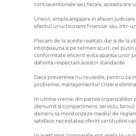
contraventionale sau fiscale, aceasta are un
Uneori, simpla angajare in afaceri judicia
efectul unui tsunami financiar sau, intr-un
Plecam de la aceste realitati, dar si de la
intotdeauna si pe termen scurt, cel putin
conformitate eficient evita aparitia unor p
datorita respectarii acestor standarde.
Daca prevenirea nu reuseste, pentru ca in 
problemei, managementul crizei si elimina
In ultima vreme, din partea organizatiilor
(denumit si compartiment, serviciu, birou) 
demers, sa monitorizeze mediul de regleme
satisface necesitatea oferirii certitudinii va
In acest sens, companiile pot apela la un 