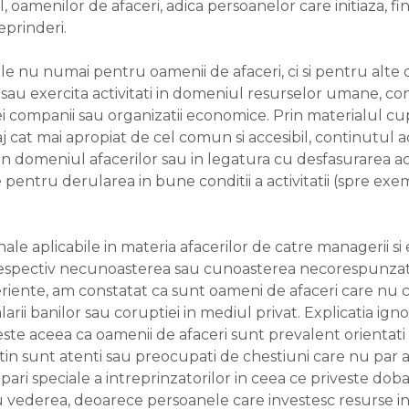
al, oamenilor de afaceri, adica persoanelor care initiaza,
reprinderi.
ile nu numai pentru oamenii de afaceri, ci si pentru alte c
 sau exercita activitati in domeniul resurselor umane, cont
ei companii sau organizatii economice. Prin materialul c
mbaj cat mai apropiat de cel comun si accesibil, continutu
domeniul afacerilor sau in legatura cu desfasurarea activ
le pentru derularea in bune conditii a activitatii (spre ex
e aplicabile in materia afacerilor de catre managerii si e
 respectiv necunoasterea sau cunoasterea necorespunzatoa
riente, am constatat ca sunt oameni de afaceri care nu c
alarii banilor sau coruptiei in mediul privat. Explicatia igno
este aceea ca oamenii de afaceri sunt prevalent orientat
utin sunt atenti sau preocupati de chestiuni care nu par a
pari speciale a intreprinzatorilor in ceea ce priveste dob
cu vederea, deoarece persoanele care investesc resurse in 