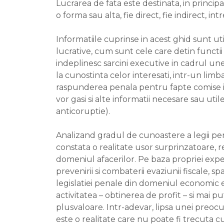
Lucrarea de fata este destinata, in princip
o forma sau alta, fie direct, fie indirect, int
Informatiile cuprinse in acest ghid sunt ut
lucrative, cum sunt cele care detin functii
indeplinesc sarcini executive in cadrul un
la cunostinta celor interesati, intr-un li
raspunderea penala pentru fapte comise in 
vor gasi si alte informatii necesare sau uti
anticoruptie).
Analizand gradul de cunoastere a legii penal
constata o realitate usor surprinzatoare,
domeniul afacerilor. Pe baza propriei expe
prevenirii si combaterii evaziunii fiscale, sp
legislatiei penale din domeniul economic 
activitatea – obtinerea de profit – si mai p
plusvaloare. Intr-adevar, lipsa unei preocu
este o realitate care nu poate fi trecuta 