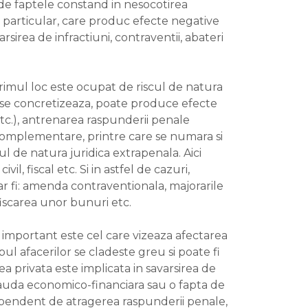
rinde faptele constand in nesocotirea
el particular, care produc efecte negative
sirea de infractiuni, contraventii, abateri
 primul loc este ocupat de riscul de natura
 el se concretizeaza, poate produce efecte
 etc.), antrenarea raspunderii penale
complementare, printre care se numara si
iscul de natura juridica extrapenala. Aici
l, fiscal etc. Si in astfel de cazuri,
ar fi: amenda contraventionala, majorarile
nfiscarea unor bunuri etc.
v important este cel care vizeaza afectarea
mpul afacerilor se cladeste greu si poate fi
ea privata este implicata in savarsirea de
 frauda economico-financiara sau o fapta de
ndependent de atragerea raspunderii penale,