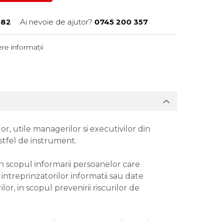
282
Ai nevoie de ajutor?
0745 200 357
re informații
or, utile managerilor si executivilor din
astfel de instrument.
in scopul informarii persoanelor care
intreprinzatorilor informatii sau date
or, in scopul prevenirii riscurilor de