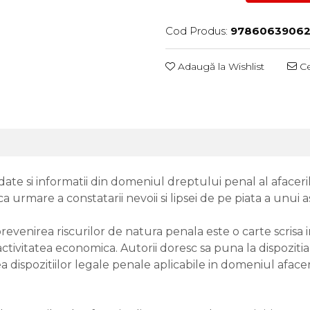
Cod Produs:
9786063906
Adaugă la Wishlist
Ce
 date si informatii din domeniul dreptului penal al afaceril
a urmare a constatarii nevoii si lipsei de pe piata a unui 
evenirea riscurilor de natura penala este o carte scrisa 
ctivitatea economica. Autorii doresc sa puna la dispozitia 
 dispozitiilor legale penale aplicabile in domeniul afaceril