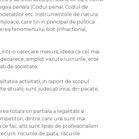
 legea penala (Codul penal, Codul de
societatilor etc. Instrumentele de natura
jloace, care tin in principal de politica
rea fenomenului ilicit (infractional,
, intr-o oarecare masura, ideea ca cel mai
deoarece, simplist vazute lucrurile, eroii
ati de societate.
tatea activitatii, in raport de scopul
e situatii, sunt judecati inca, din pacate,
totala ori partiala a legalitatii si
mpetitori, dintre care unii sunt mai
ce fac, altii sunt lipsiti de profesionalism
cum: riscurile de piata, riscurile