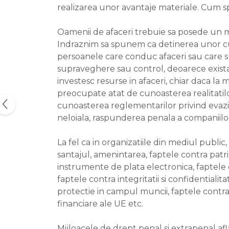
realizarea unor avantaje materiale. Cum sp
Oamenii de afaceri trebuie sa posede un mi
Indraznim sa spunem ca detinerea unor cuno
persoanele care conduc afaceri sau care sunt
supraveghere sau control, deoarece exista r
investesc resurse in afaceri, chiar daca la m
preocupate atat de cunoasterea realitatil
cunoasterea reglementarilor privind evaziun
neloiala, raspunderea penala a companiilor
La fel ca in organizatiile din mediul public,
santajul, amenintarea, faptele contra patr
instrumente de plata electronica, faptele 
faptele contra integritatii si confidentialita
protectie in campul muncii, faptele contra 
financiare ale UE etc.
Mijloacele de drept penal si extrapenal af