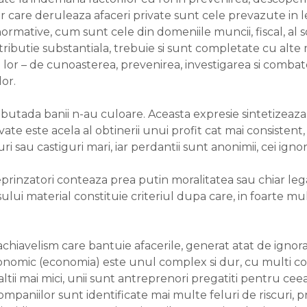
or care deruleaza afaceri private sunt cele prevazute in
 normative, cum sunt cele din domeniile muncii, fiscal, al 
ributie substantiala, trebuie si sunt completate cu alte mi
l lor – de cunoasterea, prevenirea, investigarea si combate
or.
 butada banii n-au culoare. Aceasta expresie sintetizeaza
te este acela al obtinerii unui profit cat mai consistent, 
i sau castiguri mari, iar perdantii sunt anonimii, cei ignor
rinzatori conteaza prea putin moralitatea sau chiar legali
ului material constituie criteriul dupa care, in foarte mult
hiavelism care bantuie afacerile, generat atat de ignorarea 
economic (economia) este unul complex si dur, cu multi co
, altii mai mici, unii sunt antreprenori pregatiti pentru ceea 
paniilor sunt identificate mai multe feluri de riscuri, pre