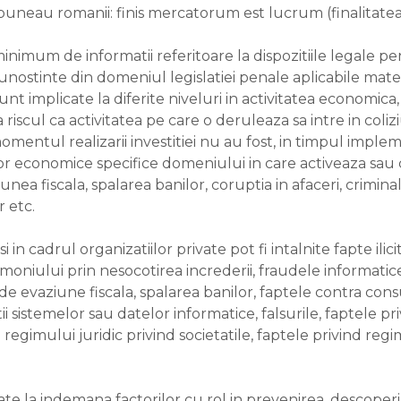
uneau romanii: finis mercatorum est lucrum (finalitatea 
nimum de informatii referitoare la dispozitiile legale p
stinte din domeniul legislatiei penale aplicabile materi
 implicate la diferite niveluri in activitatea economica, fi
iscul ca activitatea pe care o deruleaza sa intre in coliz
omentul realizarii investitiei nu au fost, in timpul impleme
or economice specifice domeniului in care activeaza sau 
ea fiscala, spalarea banilor, coruptia in afaceri, crimin
 etc.
 si in cadrul organizatiilor private pot fi intalnite fapte il
imoniului prin nesocotirea increderii, fraudele informati
de evaziune fiscala, spalarea banilor, faptele contra con
tii sistemelor sau datelor informatice, falsurile, faptele priv
regimului juridic privind societatile, faptele privind reg
late la indemana factorilor cu rol in prevenirea, descoper