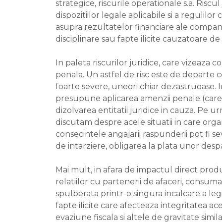
strategice, riscurile operationale s.a. Risc
dispozitiilor legale aplicabile si a regulil
asupra rezultatelor financiare ale companii
disciplinare sau fapte ilicite cauzatoare de 
In paleta riscurilor juridice, care vizeaza 
penala. Un astfel de risc este de departe c
foarte severe, uneori chiar dezastruoase. In
presupune aplicarea amenzii penale (care
dizolvarea entitatii juridice in cauza. Pe urma
discutam despre acele situatii in care organi
consecintele angajarii raspunderii pot fi 
de intarziere, obligarea la plata unor despa
Mai mult, in afara de impactul direct prod
relatiilor cu partenerii de afaceri, consumat
spulberata printr-o singura incalcare a legi
fapte ilicite care afecteaza integritatea a
evaziune fiscala si altele de gravitate sim