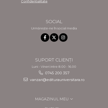
Confidentialitate
SOCIAL
Urmărește-ne în social media
SUPORT CLIENȚI
Luni - Vineri intre 8.00 - 16.00
0745 200 357
vanzari@editurauniversitara.ro
MAGAZINUL MEU