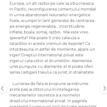
Europa, un alt razboi pe cale sa izbucneasca
in Pacific, reconfigurarea comertului mondial
in urma abandonarii resurselor energetice
fosile, scumpiri in lant generate de centrarea
pe energie regenerabila... Incertitudine,
inflatie, boala, somaj, razboi... Mai este vreo
speranta? Mai poate fi vreo calauza a
ratacitilor in aceste vremuri de bejenie? Ca
intotdeauna, in astfel de momente, apare un
inger! Dreptul international privat este
ingerul calauzitor al drumetilor. Asemenea
unei pungute cu diamante, el iti poate oferi
sansa castigarii traiului ca jurist, in strainatate.
Lucrarea de fata isi propune sa indrume
primii pasi ai cititorului in intelegerea
mecanismelor teoretice si a normelor
dreptului international privat. In paginile
prezentei lucrari sunt incluse toate aspectele