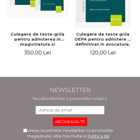
Culegere de teste-grila
Culegere de teste grila
pentru admiterea in
OEPA pentru admitere si
magistratura si
definitivat in avocatura.
avocatura. Editia a VII-a,
Cu explicatii ale
350,00 Lei
120,00 Lei
revizuita si adaugita -
variantelor de raspuns.
Ioan-Paul Chis, Cristinel
Editia a III-a, revizuita si
Ghigheci, Victor Vaduva,
adaugita - Claudiu
Madalina Dinu, Tudor
Constantin Dinu,
Vlad Radulescu
Madalina Dinu
NEWSLETTER
Nu rata ofertele și promoțiile noastre
Vreau sa primesc newsletter cu promotiile
magazinului. Afla mai multe in
Politica de