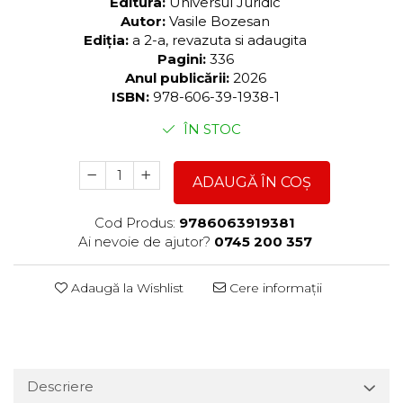
Editura:
Universul Juridic
Autor:
Vasile Bozesan
Ediția:
a 2-a, revazuta si adaugita
Pagini:
336
Anul publicării:
2026
ISBN:
978-606-39-1938-1
ÎN STOC
ADAUGĂ ÎN COȘ
Cod Produs:
9786063919381
Ai nevoie de ajutor?
0745 200 357
Adaugă la Wishlist
Cere informații
Descriere