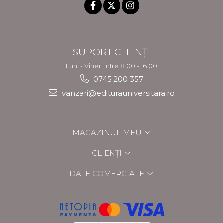
SUPORT CLIENȚI
Luni - Vineri intre 8.00 - 16.00
0745 200 357
vanzari@editurauniversitara.ro
MAGAZINUL MEU
CLIENȚI
DATE COMERCIALE