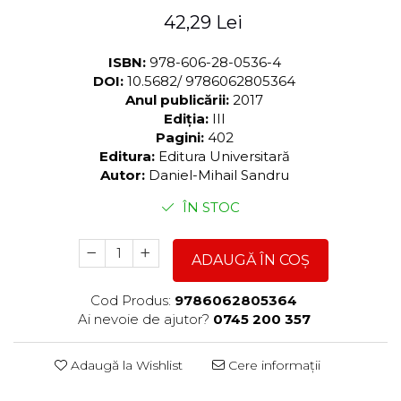
42,29 Lei
ISBN:
978-606-28-0536-4
DOI:
10.5682/ 9786062805364
Anul publicării:
2017
Ediția:
III
Pagini:
402
Editura:
Editura Universitară
Autor:
Daniel-Mihail Sandru
ÎN STOC
ADAUGĂ ÎN COȘ
Cod Produs:
9786062805364
Ai nevoie de ajutor?
0745 200 357
Adaugă la Wishlist
Cere informații