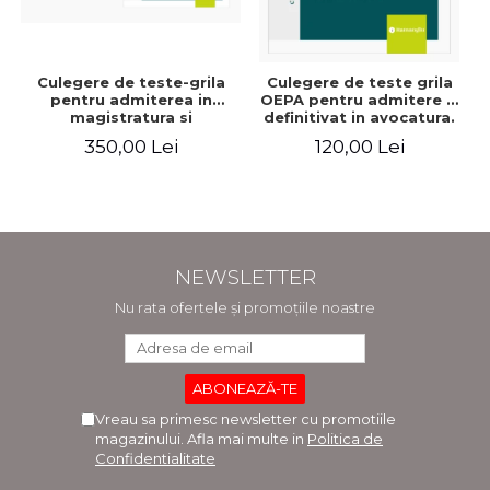
Culegere de teste-grila
Culegere de teste grila
pentru admiterea in
OEPA pentru admitere si
magistratura si
definitivat in avocatura.
avocatura. Editia a VII-a,
Cu explicatii ale
350,00 Lei
120,00 Lei
revizuita si adaugita -
variantelor de raspuns.
Ioan-Paul Chis, Cristinel
Editia a III-a, revizuita si
Ghigheci, Victor Vaduva,
adaugita - Claudiu
Madalina Dinu, Tudor
Constantin Dinu,
Vlad Radulescu
Madalina Dinu
NEWSLETTER
Nu rata ofertele și promoțiile noastre
Vreau sa primesc newsletter cu promotiile
magazinului. Afla mai multe in
Politica de
Confidentialitate