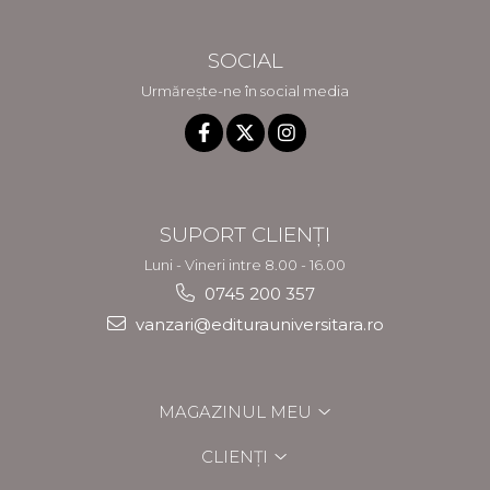
SOCIAL
Urmărește-ne în social media
SUPORT CLIENȚI
Luni - Vineri intre 8.00 - 16.00
0745 200 357
vanzari@editurauniversitara.ro
MAGAZINUL MEU
CLIENȚI