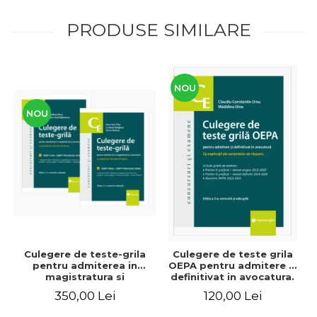
PRODUSE SIMILARE
NOU
NOU
Culegere de teste-grila
Culegere de teste grila
pentru admiterea in
OEPA pentru admitere si
magistratura si
definitivat in avocatura.
avocatura. Editia a VII-a,
Cu explicatii ale
350,00 Lei
120,00 Lei
revizuita si adaugita -
variantelor de raspuns.
Ioan-Paul Chis, Cristinel
Editia a III-a, revizuita si