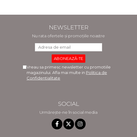
Ghigheci, Victor Vaduva,
adaugita - Claudiu
Madalina Dinu, Tudor
Constantin Dinu,
Vlad Radulescu
Madalina Dinu
NEWSLETTER
Nu rata ofertele și promoțiile noastre
Vreau sa primesc newsletter cu promotiile
magazinului. Afla mai multe in
Politica de
Confidentialitate
SOCIAL
Urmărește-ne în social media