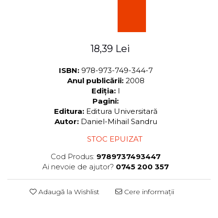
ADMINISTRATIVE
Cum Cumpăr
ȘTIINȚE ECONOMICE
Livrare
ȘTIINȚE EXACTE
Politica de Retur
EDUCAȚIE FIZICĂ ȘI SPORT
18,39 Lei
Formular de Retur
PREUNIVERSITARIA
Distribuitori
TIMP LIBER
ISBN:
978-973-749-344-7
Anul publicării:
2008
ÎN CURS DE APARIȚIE
Ediția:
I
NOUTĂȚI
Pagini:
Editura:
Editura Universitară
PACHETE DE STUDIU
Autor:
Daniel-Mihail Sandru
PROMOȚIILE LUNII
STOC EPUIZAT
ULTIMELE EXEMPLARE
Cod Produs:
9789737493447
Ai nevoie de ajutor?
0745 200 357
Adaugă la Wishlist
Cere informații