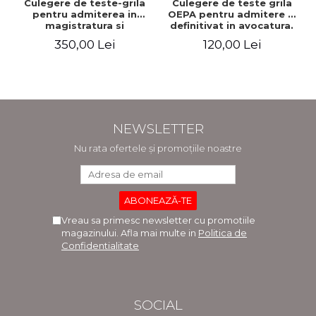
Culegere de teste-grila
Culegere de teste grila
pentru admiterea in
OEPA pentru admitere si
magistratura si
definitivat in avocatura.
avocatura. Editia a VII-a,
Cu explicatii ale
350,00 Lei
120,00 Lei
revizuita si adaugita -
variantelor de raspuns.
Ioan-Paul Chis, Cristinel
Editia a III-a, revizuita si
Ghigheci, Victor Vaduva,
adaugita - Claudiu
Madalina Dinu, Tudor
Constantin Dinu,
Vlad Radulescu
Madalina Dinu
NEWSLETTER
Nu rata ofertele și promoțiile noastre
Vreau sa primesc newsletter cu promotiile
magazinului. Afla mai multe in
Politica de
Confidentialitate
SOCIAL