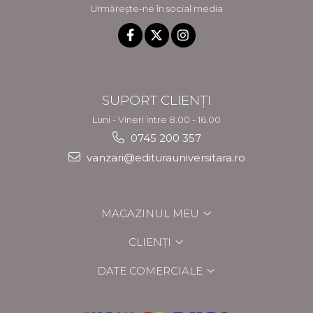
Urmărește-ne în social media
SUPORT CLIENȚI
Luni - Vineri intre 8.00 - 16.00
0745 200 357
vanzari@editurauniversitara.ro
MAGAZINUL MEU
CLIENȚI
DATE COMERCIALE