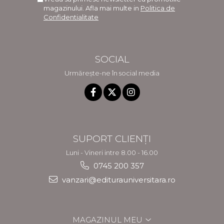
magazinului. Afla mai multe in
Politica de
Confidentialitate
SOCIAL
Urmărește-ne în social media
SUPORT CLIENȚI
Luni - Vineri intre 8.00 - 16.00
0745 200 357
vanzari@editurauniversitara.ro
MAGAZINUL MEU