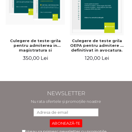
Culegere de teste-grila
Culegere de teste grila
pentru admiterea in
OEPA pentru admitere si
magistratura si
definitivat in avocatura.
avocatura. Editia a VII-a,
Cu explicatii ale
350,00 Lei
120,00 Lei
revizuita si adaugita -
variantelor de raspuns.
Ioan-Paul Chis, Cristinel
Editia a III-a, revizuita si
Ghigheci, Victor Vaduva,
adaugita - Claudiu
Madalina Dinu, Tudor
Constantin Dinu,
Vlad Radulescu
Madalina Dinu
NEWSLETTER
Nu rata ofertele și promoțiile noastre
Vreau sa primesc newsletter cu promotiile