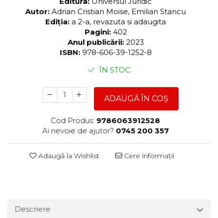
Editura:
Universul Juridic
Autor:
Adrian Cristian Moise, Emilian Stancu
Ediția:
a 2-a, revazuta si adaugita
Pagini:
402
Anul publicării:
2023
ISBN:
978-606-39-1252-8
ÎN STOC
ADAUGĂ ÎN COȘ
Cod Produs:
9786063912528
Ai nevoie de ajutor?
0745 200 357
Adaugă la Wishlist
Cere informații
Descriere