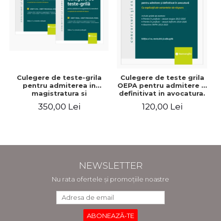
Culegere de teste-grila
Culegere de teste grila
pentru admiterea in
OEPA pentru admitere si
magistratura si
definitivat in avocatura.
avocatura. Editia a VII-a,
Cu explicatii ale
350,00 Lei
120,00 Lei
revizuita si adaugita -
variantelor de raspuns.
Ioan-Paul Chis, Cristinel
Editia a III-a, revizuita si
Ghigheci, Victor Vaduva,
adaugita - Claudiu
Madalina Dinu, Tudor
Constantin Dinu,
Vlad Radulescu
Madalina Dinu
NEWSLETTER
Nu rata ofertele și promoțiile noastre