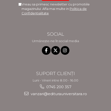
Vreau sa primesc newsletter cu promotiile
magazinului. Afla mai multe in
Politica de
Confidentialitate
SOCIAL
Urmărește-ne în social media
SUPORT CLIENȚI
Luni - Vineri intre 8.00 - 16.00
0745 200 357
vanzari@editurauniversitara.ro