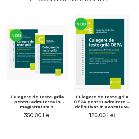
NOU
NOU
Culegere de teste-grila
Culegere de teste grila
pentru admiterea in
OEPA pentru admitere si
magistratura si
definitivat in avocatura.
avocatura. Editia a VII-a,
Cu explicatii ale
350,00 Lei
120,00 Lei
revizuita si adaugita -
variantelor de raspuns.
Ioan-Paul Chis, Cristinel
Editia a III-a, revizuita si
Ghigheci, Victor Vaduva,
adaugita - Claudiu
Madalina Dinu, Tudor
Constantin Dinu,
Vlad Radulescu
Madalina Dinu