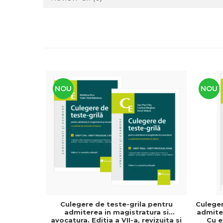
NOU
NOU
Culegere de teste-grila pentru
Culeger
admiterea in magistratura si
admiter
avocatura. Editia a VII-a, revizuita si
Cu e