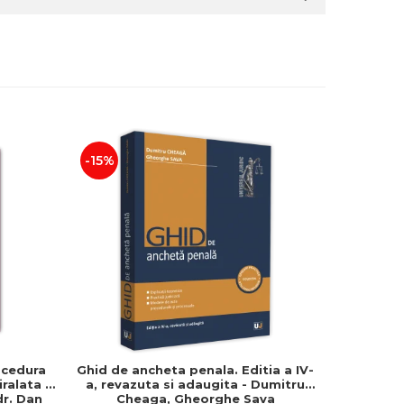
-15%
-15%
ocedura
Ghid de ancheta penala. Editia a IV-
Admitere
iralata -
a, revazuta si adaugita - Dumitru
subiecte c
 dr. Dan
Cheaga, Gheorghe Sava
de raspuns