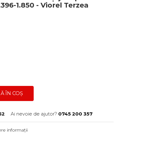
1.396-1.850 - Viorel Terzea
Ă ÎN COȘ
52
Ai nevoie de ajutor?
0745 200 357
re informații