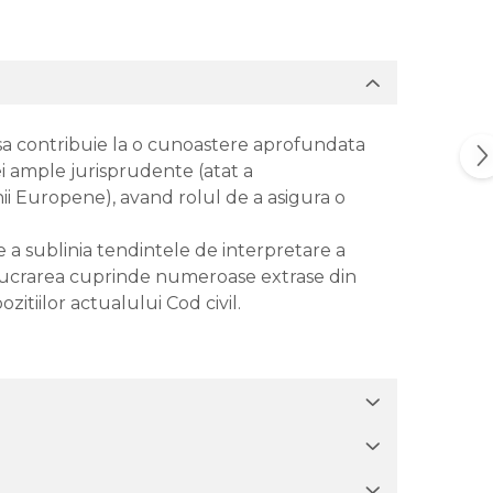
 sa contribuie la o cunoastere aprofundata
nei ample jurisprudente (atat a
nii Europene), avand rolul de a asigura o
e a sublinia tendintele de interpretare a
a, lucrarea cuprinde numeroase extrase din
itiilor actualului Cod civil.