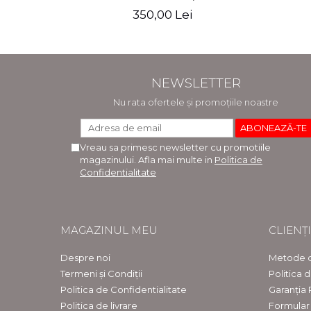
adaugita - Ioan-Paul Chis, Cristinel
raspun
350,00 Lei
Ghigheci, Victor Vaduva, Madalina
adaugit
Dinu, Tudor Vlad Radulescu
NEWSLETTER
Nu rata ofertele și promoțiile noastre
Vreau sa primesc newsletter cu promotiile
magazinului. Afla mai multe in
Politica de
Confidentialitate
MAGAZINUL MEU
CLIENȚI
Despre noi
Metode d
Termeni și Condiții
Politica 
Politica de Confidentialitate
Garanția
Politica de livrare
Formular