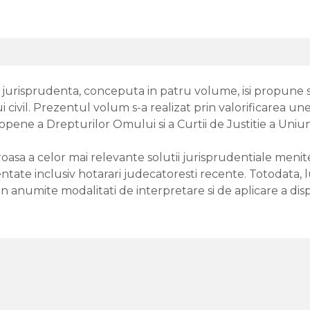
si jurisprudenta, conceputa in patru volume, isi propune
lui civil. Prezentul volum s-a realizat prin valorificarea u
uropene a Drepturilor Omului si a Curtii de Justitie a Uniu
oasa a celor mai relevante solutii jurisprudentiale menit
rezentate inclusiv hotarari judecatoresti recente. Totodat
 anumite modalitati de interpretare si de aplicare a dispoz