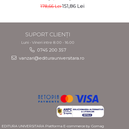
adaugit
151,86 Lei
178,66 Lei
9
Barbie
Ga
SUPORT CLIENȚI
Luni - Vineri intre 8.00 - 16.00
0745 200 357
vanzari@editurauniversitara.ro
EDITURA UNIVERSITARA
Platforma E-commerce by Gomag