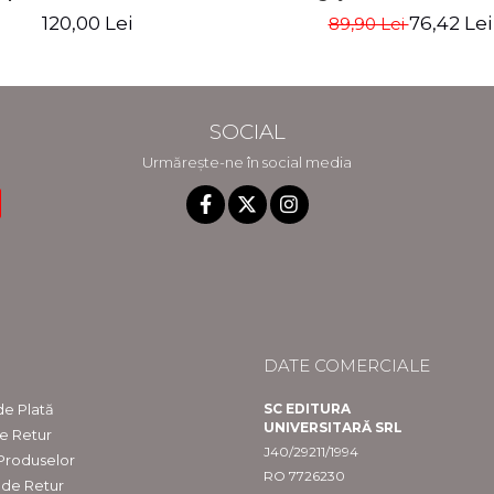
s. Editia a III-a, revizuita si
Lupascu
120,00 Lei
76,42 Lei
89,90 Lei
a - Claudiu Constantin Dinu,
Madalina Dinu
SOCIAL
Urmărește-ne în social media
DATE COMERCIALE
e Plată
SC EDITURA
UNIVERSITARĂ SRL
de Retur
J40/29211/1994
 Produselor
RO 7726230
 de Retur