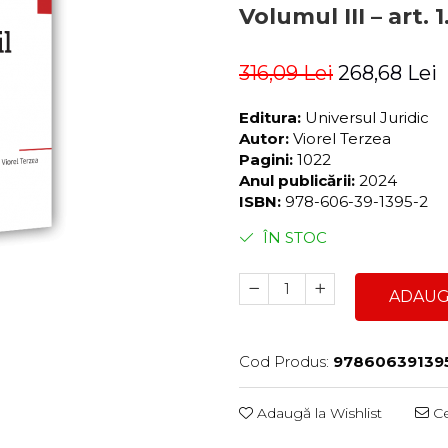
Volumul III – art. 
316,09 Lei
268,68 Lei
Editura:
Universul Juridic
Autor:
Viorel Terzea
Pagini:
1022
Anul publicării:
2024
ISBN:
978-606-39-1395-2
ÎN STOC
ADAUG
Cod Produs:
97860639139
Adaugă la Wishlist
Ce