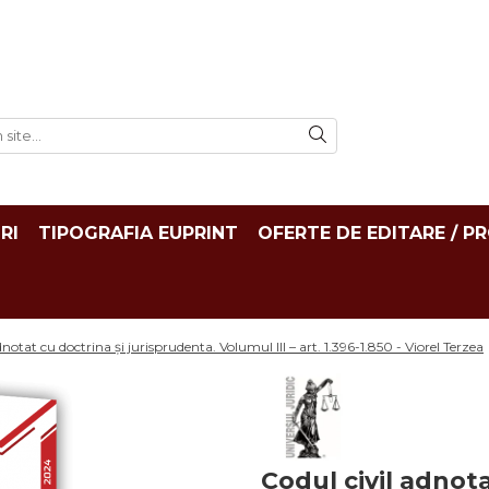
RI
TIPOGRAFIA EUPRINT
OFERTE DE EDITARE / P
dnotat cu doctrina și jurisprudenta. Volumul III – art. 1.396-1.850 - Viorel Terzea
Codul civil adnota