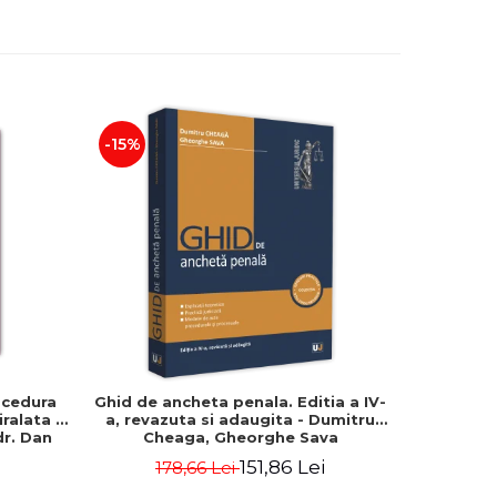
-15%
-15%
ocedura
Ghid de ancheta penala. Editia a IV-
Codul d
iralata -
a, revazuta si adaugita - Dumitru
2026. Edi
 dr. Dan
Cheaga, Gheorghe Sava
de: Pr
151,86 Lei
178,66 Lei
6