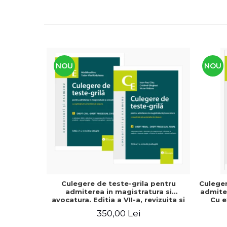
NOU
NOU
Culegere de teste-grila pentru
Culeger
admiterea in magistratura si
admiter
avocatura. Editia a VII-a, revizuita si
Cu e
adaugita - Ioan-Paul Chis, Cristinel
raspun
350,00 Lei
Ghigheci, Victor Vaduva, Madalina
adaugit
Dinu, Tudor Vlad Radulescu