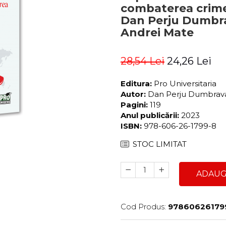
combaterea crimei
Dan Perju Dumbra
Andrei Mate
28,54 Lei
24,26 Lei
Editura:
Pro Universitaria
Autor:
Dan Perju Dumbrava
Pagini:
119
Anul publicării:
2023
ISBN:
978-606-26-1799-8
STOC LIMITAT
ADAUG
Cod Produs:
97860626179