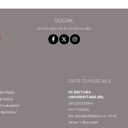
SOCIAL
Urmărește-ne în social media
DATE COMERCIALE
e Plată
SC EDITURA
UNIVERSITARĂ SRL
de Retur
J40/29211/1994
 Produselor
RO 7726230
 de Retur
Bd. Nicolae Bălcescu nr. 27-33
Sector 1, București