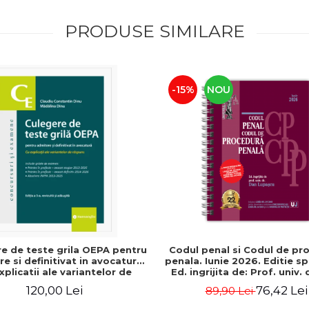
PRODUSE SIMILARE
-15%
NOU
e de teste grila OEPA pentru
Codul penal si Codul de pr
e si definitivat in avocatura.
penala. Iunie 2026. Editie sp
xplicatii ale variantelor de
Ed. ingrijita de: Prof. univ.
s. Editia a III-a, revizuita si
Lupascu
120,00 Lei
76,42 Lei
89,90 Lei
a - Claudiu Constantin Dinu,
Madalina Dinu