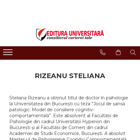
LIBRĂRIE ONLINE
Editura
Evenimente
COLECȚII DE CARTE
Despre noi
Evenimente - Lansări
ISTORIE ȘI ȘTIINȚE POLITICE
Domeniul Științe Umaniste
Interviuri
RELIGIE ȘI FILOSOFIE
Filologie
Regulament Campanii
Promotionale
ARTE - MULTIMEDIA
Religie și filosofie
FILOLOGIE
Istorie și științe politice
RIZEANU STELIANA
SOCIOLOGIE ȘI ȘTIINȚELE
Arte și multimedia
COMUNICĂRII
Reviste
PSIHOLOGIE
Proceedings
Steliana Rizeanu a obținut titlul de doctor în psihologie
RELAȚII INTERNAȚIONALE ȘI
la Universitatea din București cu teza ”Jocul de șansă
DIPLOMAȚIE
Open Access
patologic. Model de consiliere cognitiv-
ȘTIINȚE ALE EDUCAȚIEI
Acreditare CNCS
comportamentală”. Este absolvent al Facultății de
PAMÂNTUL - CASA NOASTRĂ
Psihologie din cadrul Universității Hyperion din
Referenţi
București și al Facultății de Comerț din cadrul
MEDICINĂ
Academiei de Studii Economice, București. A absolvit
Cariere
ȘTIINȚE JURIDICE ȘI
Master-ul de Psihoterapie Cognitiv-Comportamentală