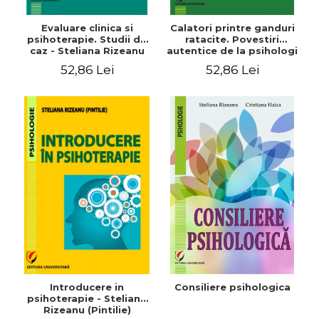
Evaluare clinica si
Calatori printre ganduri
psihoterapie. Studii de
ratacite. Povestiri
caz - Steliana Rizeanu
autentice de la psihologi
- Steliana Rizeanu, Dan
52,86 Lei
52,86 Lei
Vasiliu
Introducere in
Consiliere psihologica
psihoterapie - Steliana
Rizeanu (Pintilie)