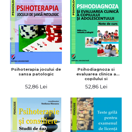
Psihoterapia jocului de
Psihodiagnoza si
sansa patologic
evaluarea clinica a
copilului si
adolescentului, Editia a
52,86 Lei
52,86 Lei
II-a, revizuita si adaugita