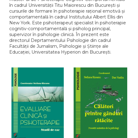
ADMINISTRATIVE
Cum Cumpăr
în cadrul Universității Titu Maiorescu din București și
cursurile de formare în psihoterapie rațional emotivă și
ȘTIINȚE ECONOMICE
Livrare
comportamentală în cadrul Institutului Albert Ellis din
ȘTIINȚE EXACTE
Politica de Retur
New York. Este psihoterapeut specialist în psihoterapie
EDUCAȚIE FIZICĂ ȘI SPORT
cognitiv-comportamentală și psiholog principal,
Formular de Retur
supervizor în psihologie clinică. În prezent este
PREUNIVERSITARIA
directorul Deprtamentului Psihologie din cadrul
Distribuitori
TIMP LIBER
Facultății de Jurnalism, Psihologie și Științe ale
ÎN CURS DE APARIȚIE
Educației, Universitatea Hyperion din București.
NOUTĂȚI
PACHETE DE STUDIU
PROMOȚIILE LUNII
ULTIMELE EXEMPLARE