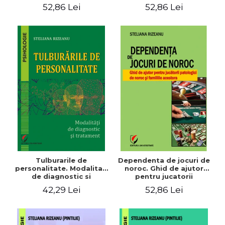
52,86 Lei
52,86 Lei
Tulburarile de
Dependenta de jocuri de
personalitate. Modalitati
noroc. Ghid de ajutor
de diagnostic si
pentru jucatorii
tratament
patologici de noroc si
42,29 Lei
52,86 Lei
familiile acestora -
Steliana Rizeanu
(Pintilie)