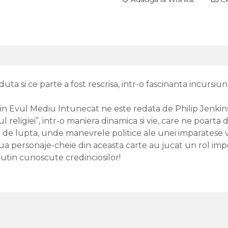
erduta si ce parte a fost rescrisa, intr-o fascinanta incursi
se din Evul Mediu Intunecat ne este redata de Philip Jen
ul religiei”, intr-o maniera dinamica si vie, care ne poarta
ntul de lupta, unde manevrele politice ale unei imparates
 personaje-cheie din aceasta carte au jucat un rol import
utin cunoscute credinciosilor!