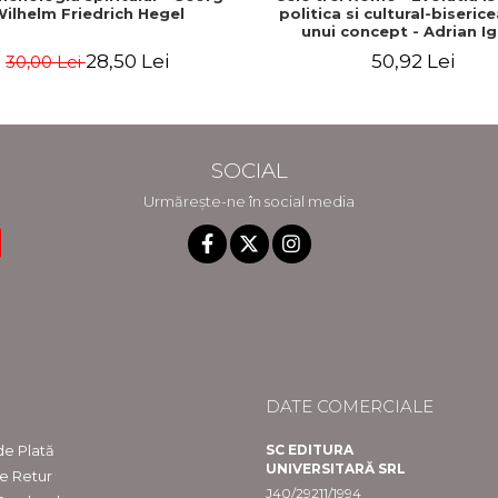
ilhelm Friedrich Hegel
politica si cultural-biseric
unui concept - Adrian I
28,50 Lei
50,92 Lei
30,00 Lei
SOCIAL
Urmărește-ne în social media
DATE COMERCIALE
e Plată
SC EDITURA
UNIVERSITARĂ SRL
de Retur
J40/29211/1994