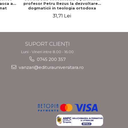
easca a
profesor Petru Rezus la dezvoltarea
gnat
dogmaticii in teologia ortodoxa
romana
31,71 Lei
3
SUPORT CLIENȚI
Luni - Vineri intre 8.00 - 16.00
0745 200 357
vanzari@editurauniversitara.ro