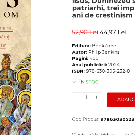
Iisus, Dumnezeu 
patriarhi, trei im
ani de crestinism 
52,90 Lei
44,97 Lei
Editura:
BookZone
Autor:
Philip Jenkins
Pagini:
400
Anul publicării:
2024
ISBN:
978-630-305-232-8
ÎN STOC
ADAUG
Cod Produs:
97863030523
Adaugă la Wishlist
Ce