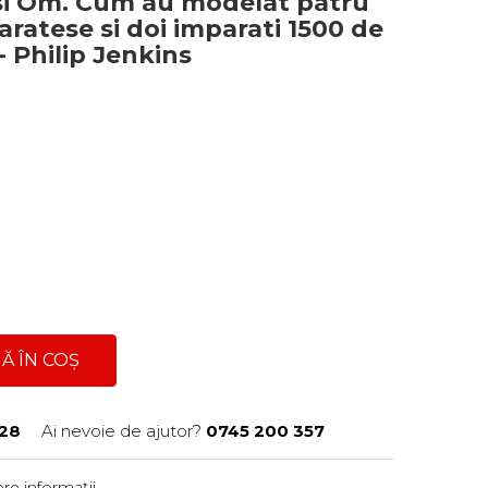
si Om. Cum au modelat patru
paratese si doi imparati 1500 de
- Philip Jenkins
Ă ÎN COȘ
28
Ai nevoie de ajutor?
0745 200 357
re informații