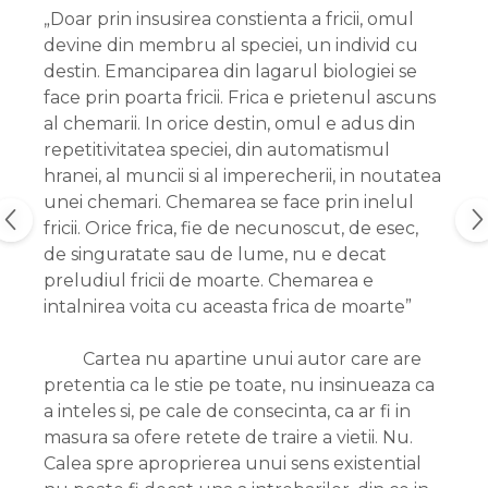
„Doar prin insusirea constienta a fricii, omul
devine din membru al speciei, un individ cu
destin. Emanciparea din lagarul biologiei se
face prin poarta fricii. Frica e prietenul ascuns
al chemarii. In orice destin, omul e adus din
repetitivitatea speciei, din automatismul
hranei, al muncii si al imperecherii, in noutatea
unei chemari. Chemarea se face prin inelul
fricii. Orice frica, fie de necunoscut, de esec,
de singuratate sau de lume, nu e decat
preludiul fricii de moarte. Chemarea e
intalnirea voita cu aceasta frica de moarte”
Cartea nu apartine unui autor care are
pretentia ca le stie pe toate, nu insinueaza ca
a inteles si, pe cale de consecinta, ca ar fi in
masura sa ofere retete de traire a vietii. Nu.
Calea spre aproprierea unui sens existential