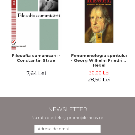
Filosofia comunicarii -
Fenomenologia spiritului
Constantin Stroe
- Georg Wilhelm Friedrich
Hegel
30,00 Lei
7,64 Lei
28,50 Lei
NEWSLETTER
Nu rata ofertele și promoțiile noastre