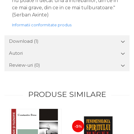
nu poate fi decat una a intrebarilor, din ce in
ce mai grave, din ce in ce mai tulburatoare."
(Serban Axinte)
Informatii conformitate produs
Download (1)
Autori
Review-uri
(0)
PRODUSE SIMILARE
-5%