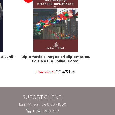
a Lunii -
Diplomatie si negocieri diplomatice.
Editia a II-a - Mihai Cercel
99,43 Lei
104,66 Lei
SUPORT CLIENȚI
Luni - Vineri intre 8.00 - 16.00
0745 200 357