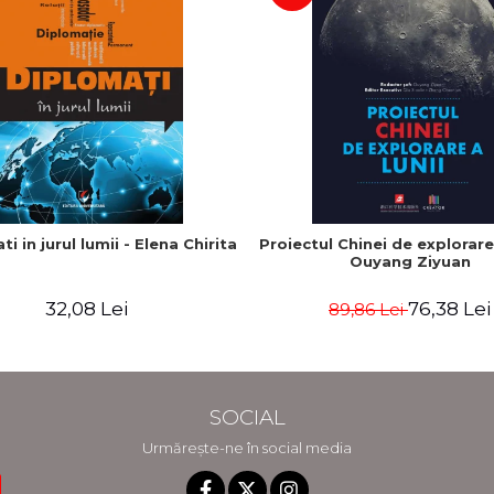
i in jurul lumii - Elena Chirita
Proiectul Chinei de explorare 
Ouyang Ziyuan
32,08 Lei
76,38 Lei
89,86 Lei
SOCIAL
Urmărește-ne în social media