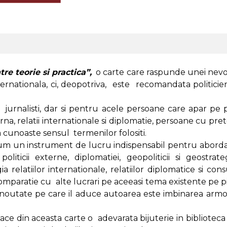
tre teorie si practica”,
o carte care raspunde unei nevoi 
ernationala, ci, deopotriva, este recomandata politicieni
jurnalisti, dar si pentru acele persoane care apar pe p
na, relatii internationale si diplomatie, persoane cu pre
cunoaste sensul termenilor folositi.
volum un instrument de lucru indispensabil pentru abordar
iticii externe, diplomatiei, geopoliticii si geostrat
a relatiilor internationale, relatiilor diplomatice si cons
comparatie cu alte lucrari pe aceeasi tema existente pe 
outate pe care il aduce autoarea este imbinarea armon
face din aceasta carte o adevarata bijuterie in biblioteca