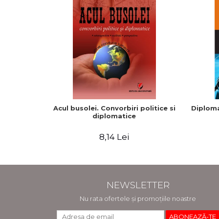
Acul busolei. Convorbiri politice si
Diplomat
diplomatice
8,14 Lei
NEWSLETTER
Nu rata ofertele și promoțiile noastre