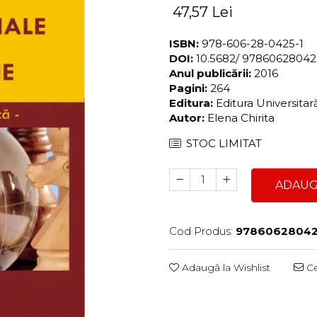
47,57 Lei
ISBN:
978-606-28-0425-1
DOI:
10.5682/ 9786062804
Anul publicării:
2016
Pagini:
264
Editura:
Editura Universita
Autor:
Elena Chirita
STOC LIMITAT
ADAUG
Cod Produs:
97860628042
Adaugă la Wishlist
Ce