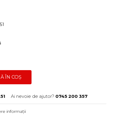
251
ră
Ă ÎN COȘ
51
Ai nevoie de ajutor?
0745 200 357
re informații