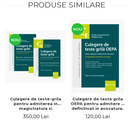
PRODUSE SIMILARE
NOU
NOU
Culegere de teste-grila
Culegere de teste grila
pentru admiterea in
OEPA pentru admitere si
magistratura si
definitivat in avocatura.
avocatura. Editia a VII-a,
Cu explicatii ale
350,00 Lei
120,00 Lei
revizuita si adaugita -
variantelor de raspuns.
Ioan-Paul Chis, Cristinel
Editia a III-a, revizuita si
Ghigheci, Victor Vaduva,
adaugita - Claudiu
Madalina Dinu, Tudor
Constantin Dinu,