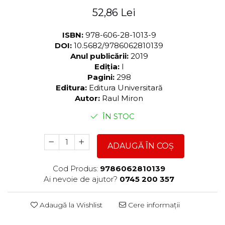
52,86 Lei
ISBN:
978-606-28-1013-9
DOI:
10.5682/9786062810139
Anul publicării:
2019
Ediția:
I
Pagini:
298
Editura:
Editura Universitară
Autor:
Raul Miron
ÎN STOC
ADAUGĂ ÎN COȘ
Cod Produs:
9786062810139
Ai nevoie de ajutor?
0745 200 357
Adaugă la Wishlist
Cere informații