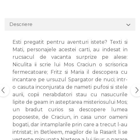
Descriere
Esti pregatit pentru aventuri istete? Texti si
Mati, personajele acestei carti, au indesat in
rucsacul de vacanta surprize pe alese:
Niculita ii scrie lui Mos Craciun o scrisorica
fermecatoare; Fritz si Maria il descopera cu
incantare pe ursuzul Spargator de nuci; intr-
o casuta inconjurata de nameti pufosi si stele
aurii, copii nerabdatori stau cu nasucurile
lipite de geam in asteptarea misteriosului Mos;
un bradut curios sa descopere lumea
poposeste, de Craciun, in casa unor oameni
bogati, dar intamplarile prin care a trecut l-au
intristat; in Betleem, magilor de la Rasarit li se
vesteste minunata Nastere a lui Iisus; o pasare