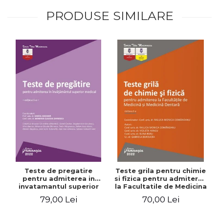
PRODUSE SIMILARE
Teste de pregatire
Teste grila pentru chimie
pentru admiterea in
si fizica pentru admiterea
invatamantul superior
la Facultatile de Medicina
medical. Editia a V-a -
si Medicina Dentara.
79,00 Lei
70,00 Lei
Daniel Cochior, Minerva
Editia a II-a - Raluca
Claudia Ghinescu
Monica Comaneanu,
Violeta Hancu, Elena