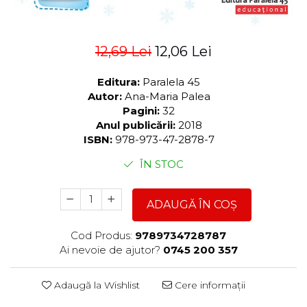
12,69 Lei
12,06 Lei
Editura:
Paralela 45
Autor:
Ana-Maria Palea
Pagini:
32
Anul publicării:
2018
ISBN:
978-973-47-2878-7
ÎN STOC
ADAUGĂ ÎN COȘ
Cod Produs:
9789734728787
Ai nevoie de ajutor?
0745 200 357
Adaugă la Wishlist
Cere informații