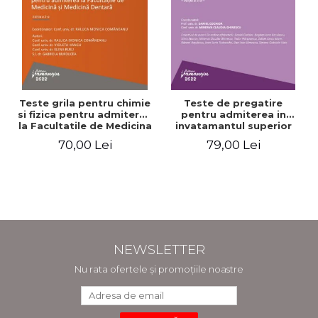
Teste grila pentru chimie
Teste de pregatire
si fizica pentru admiterea
pentru admiterea in
la Facultatile de Medicina
invatamantul superior
si Medicina Dentara.
medical. Editia a V-a -
70,00 Lei
79,00 Lei
Editia a II-a - Raluca
Daniel Cochior, Minerva
Monica Comaneanu,
Claudia Ghinescu
Violeta Hancu, Elena
Rusu, Gabriela Burducea
NEWSLETTER
Nu rata ofertele și promoțiile noastre