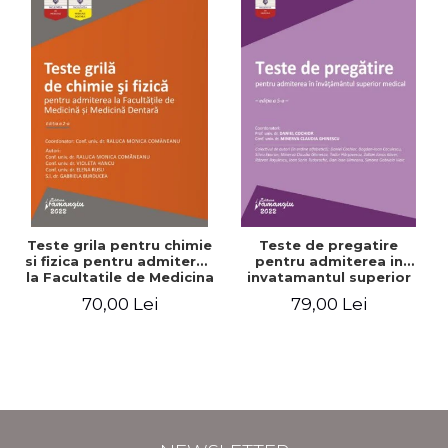
Teste grila pentru chimie
Teste de pregatire
si fizica pentru admiterea
pentru admiterea in
la Facultatile de Medicina
invatamantul superior
si Medicina Dentara.
medical. Editia a V-a -
70,00 Lei
79,00 Lei
Editia a II-a - Raluca
Daniel Cochior, Minerva
Monica Comaneanu,
Claudia Ghinescu
Violeta Hancu, Elena
Rusu, Gabriela Burducea