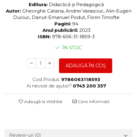
Editura:
Didactică și Pedagogică
Autor:
Gheorghe Catana, Andrei Varasciuc, Alin-Eugen
Duciuc, Danut-Emanuel Podut, Florin Timofte
Pagini:
94
Anul publicării:
2023
ISBN:
978-606-31-1859-3
ÎN STOC
ADAUGĂ ÎN COȘ
Cod Produs:
9786063118593
Ai nevoie de ajutor?
0745 200 357
Adaugă la Wishlist
Cere informații
Review-uri
(0)