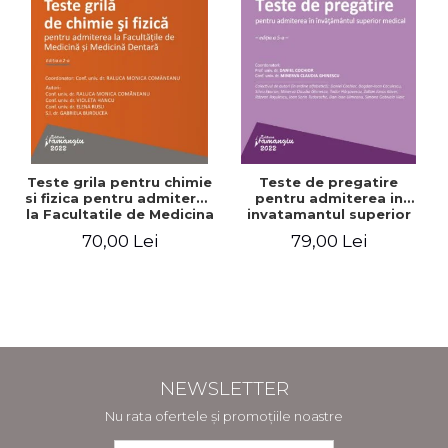
Teste grila pentru chimie
Teste de pregatire
si fizica pentru admiterea
pentru admiterea in
la Facultatile de Medicina
invatamantul superior
si Medicina Dentara.
medical. Editia a V-a -
70,00 Lei
79,00 Lei
Editia a II-a - Raluca
Daniel Cochior, Minerva
Monica Comaneanu,
Claudia Ghinescu
Violeta Hancu, Elena
Rusu, Gabriela Burducea
NEWSLETTER
Nu rata ofertele și promoțiile noastre