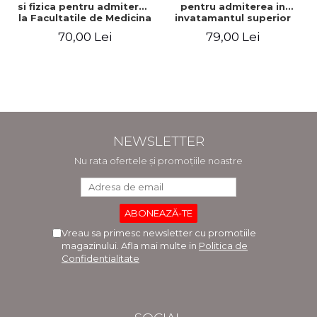
si fizica pentru admiterea
pentru admiterea in
la Facultatile de Medicina
invatamantul superior
si Medicina Dentara.
medical. Editia a V-a -
70,00 Lei
79,00 Lei
Editia a II-a - Raluca
Daniel Cochior, Minerva
Monica Comaneanu,
Claudia Ghinescu
Violeta Hancu, Elena
Rusu, Gabriela Burducea
NEWSLETTER
Nu rata ofertele și promoțiile noastre
Vreau sa primesc newsletter cu promotiile
magazinului. Afla mai multe in
Politica de
Confidentialitate