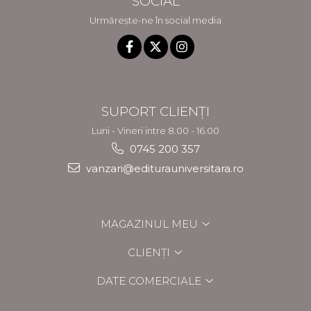
SOCIAL
Urmărește-ne în social media
SUPORT CLIENȚI
Luni - Vineri intre 8.00 - 16.00
0745 200 357
vanzari@editurauniversitara.ro
MAGAZINUL MEU
CLIENȚI
DATE COMERCIALE