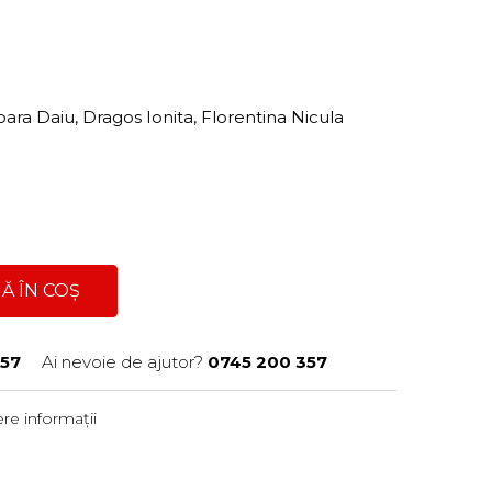
ara Daiu, Dragos Ionita, Florentina Nicula
Ă ÎN COȘ
57
Ai nevoie de ajutor?
0745 200 357
re informații