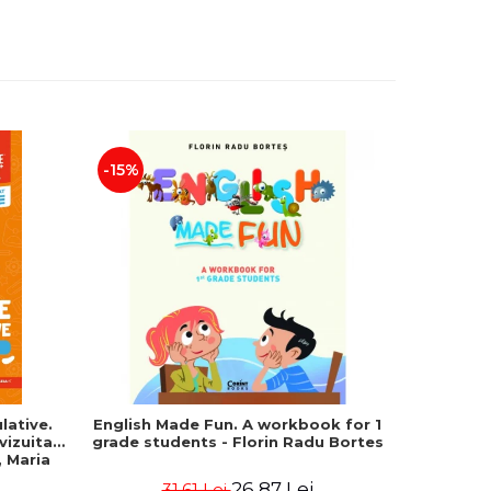
-15%
-25%
lative.
English Made Fun. A workbook for 1
Geografie
evizuita
grade students - Florin Radu Bortes
Bacala
 Maria
Uniune
fundament
26,87 Lei
31,61 Lei
4