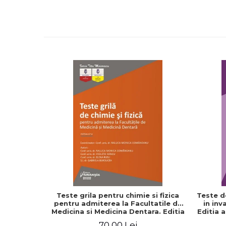
Teste grila pentru chimie si fizica
Teste d
pentru admiterea la Facultatile de
in inv
Medicina si Medicina Dentara. Editia
Editia 
a II-a - Raluca Monica Comaneanu,
70,00 Lei