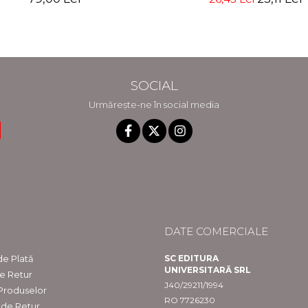
SOCIAL
Urmărește-ne în social media
DATE COMERCIALE
e Plată
SC EDITURA
UNIVERSITARĂ SRL
de Retur
J40/29211/1994
 Produselor
RO 7726230
 de Retur