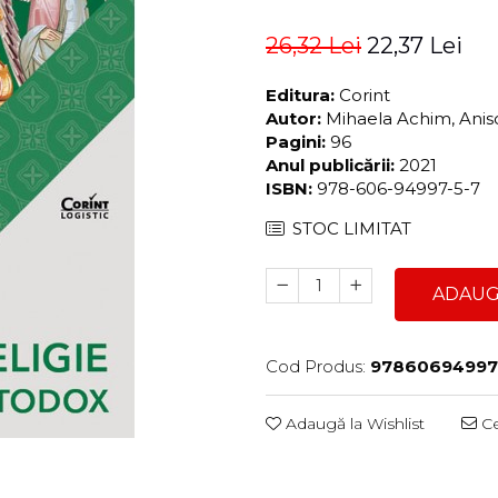
26,32 Lei
22,37 Lei
Editura:
Corint
Autor:
Mihaela Achim, Aniso
Pagini:
96
Anul publicării:
2021
ISBN:
978-606-94997-5-7
STOC LIMITAT
ADAUG
Cod Produs:
97860694997
Adaugă la Wishlist
Ce