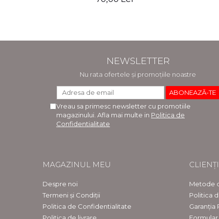
Violeta Hancu, Elena Rusu, Gabriela
Burducea
NEWSLETTER
Nu rata ofertele și promoțiile noastre
Vreau sa primesc newsletter cu promotiile
magazinului. Afla mai multe in
Politica de
Confidentialitate
MAGAZINUL MEU
CLIENȚI
Despre noi
Metode d
Termeni și Condiții
Politica 
Politica de Confidentialitate
Garanția
Politica de livrare
Formular