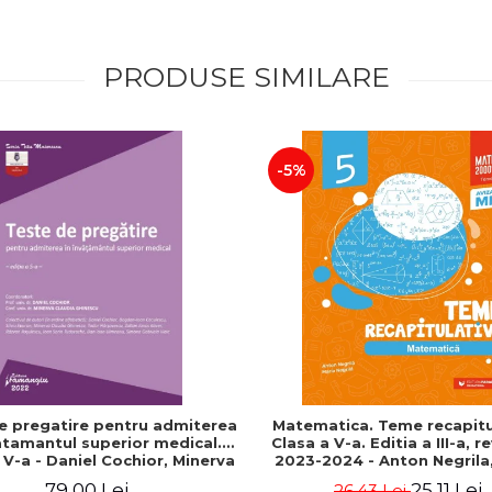
PRODUSE SIMILARE
-5%
e pregatire pentru admiterea
Matematica. Teme recapitu
atamantul superior medical.
Clasa a V-a. Editia a III-a, r
a V-a - Daniel Cochior, Minerva
2023-2024 - Anton Negrila,
Claudia Ghinescu
Negrila
79,00 Lei
25,11 Lei
26,43 Lei