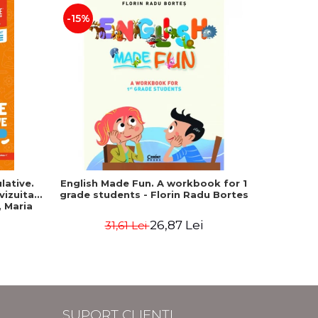
-15%
-25%
lative.
English Made Fun. A workbook for 1
Geografie
evizuita
grade students - Florin Radu Bortes
Bacala
 Maria
Uniune
fundament
26,87 Lei
31,61 Lei
4
SUPORT CLIENȚI