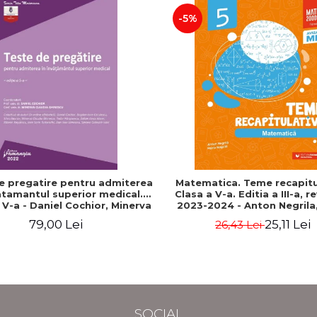
-5%
e pregatire pentru admiterea
Matematica. Teme recapitu
atamantul superior medical.
Clasa a V-a. Editia a III-a, r
a V-a - Daniel Cochior, Minerva
2023-2024 - Anton Negrila,
Claudia Ghinescu
Negrila
79,00 Lei
25,11 Lei
26,43 Lei
SOCIAL