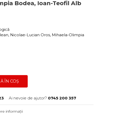
mpia Bodea, Ioan-Teofil Alb
gogică
lean, Nicolae-Lucian Oros, Mihaela-Olimpia
Ă ÎN COȘ
23
Ai nevoie de ajutor?
0745 200 357
re informații