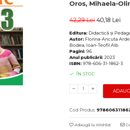
Oros, Mihaela-Oli
42,29 Lei
40,18 Lei
Editura:
Didactică și Peda
Autor:
Florina-Ancuta Arde
Bodea, Ioan-Teofil Alb
Pagini:
96
Anul publicării:
2023
ISBN:
978-606-31-1862-3
ÎN STOC
ADAUG
Cod Produs:
97860631186
Adaugă la Wishlist
Ce