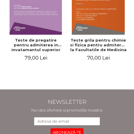
Teste de pregatire
Teste grila pentru chimie
pentru admiterea in
si fizica pentru admiterea
invatamantul superior
la Facultatile de Medicina
medical. Editia a V-a -
si Medicina Dentara.
79,00 Lei
70,00 Lei
Daniel Cochior, Minerva
Editia a II-a - Raluca
Claudia Ghinescu
Monica Comaneanu,
Violeta Hancu, Elena
Rusu, Gabriela Burducea
NEWSLETTER
Nu rata ofertele și promoțiile noastre