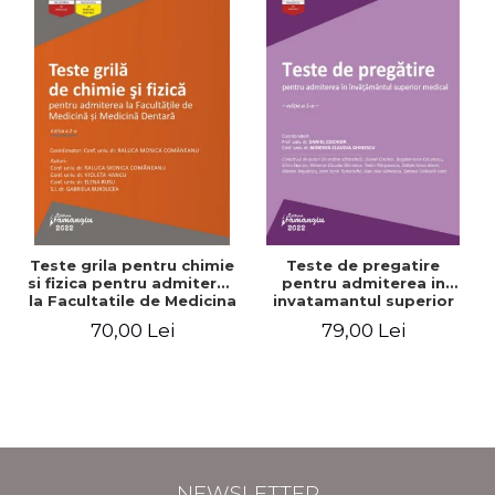
Teste grila pentru chimie
Teste de pregatire
si fizica pentru admiterea
pentru admiterea in
la Facultatile de Medicina
invatamantul superior
si Medicina Dentara.
medical. Editia a V-a -
70,00 Lei
79,00 Lei
Editia a II-a - Raluca
Daniel Cochior, Minerva
Monica Comaneanu,
Claudia Ghinescu
Violeta Hancu, Elena
Rusu, Gabriela Burducea
NEWSLETTER