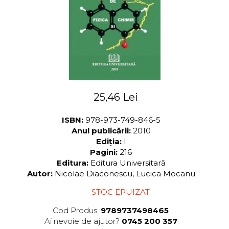
ADMINISTRATIVE
Cum Cumpăr
ȘTIINȚE ECONOMICE
Livrare
ȘTIINȚE EXACTE
Politica de Retur
EDUCAȚIE FIZICĂ ȘI SPORT
Formular de Retur
PREUNIVERSITARIA
Distribuitori
TIMP LIBER
ÎN CURS DE APARIȚIE
25,46 Lei
NOUTĂȚI
PACHETE DE STUDIU
ISBN:
978-973-749-846-5
Anul publicării:
2010
PROMOȚIILE LUNII
Ediția:
I
ULTIMELE EXEMPLARE
Pagini:
216
Editura:
Editura Universitară
Autor:
Nicolae Diaconescu, Lucica Mocanu
STOC EPUIZAT
Cod Produs:
9789737498465
Ai nevoie de ajutor?
0745 200 357