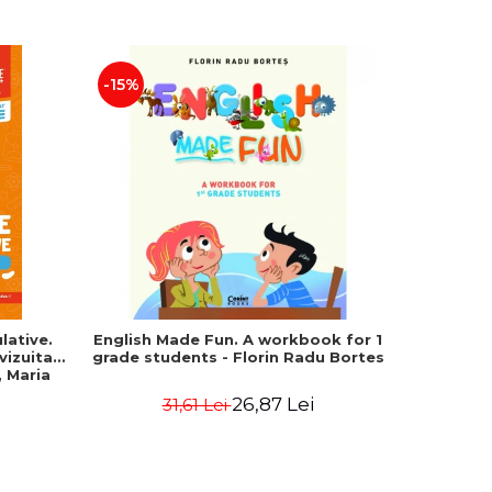
-15%
-25%
lative.
English Made Fun. A workbook for 1
Geografie
evizuita
grade students - Florin Radu Bortes
Bacala
 Maria
Uniune
fundament
26,87 Lei
31,61 Lei
4