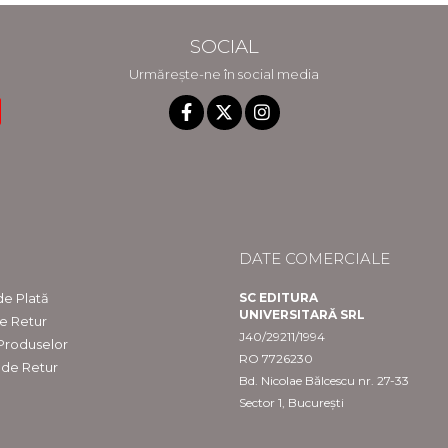
SOCIAL
Urmărește-ne în social media
DATE COMERCIALE
e Plată
SC EDITURA
UNIVERSITARĂ SRL
de Retur
J40/29211/1994
 Produselor
RO 7726230
 de Retur
Bd. Nicolae Bălcescu nr. 27-33
Sector 1, București