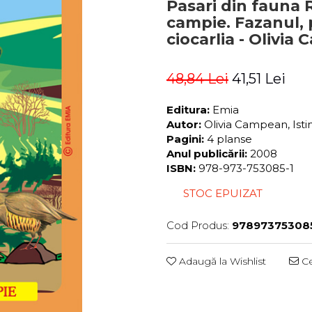
Pasari din fauna 
campie. Fazanul, 
ciocarlia - Olivia
48,84 Lei
41,51 Lei
Editura:
Emia
Autor:
Olivia Campean, Ist
Pagini:
4 planse
Anul publicării:
2008
ISBN:
978-973-753085-1
STOC EPUIZAT
Cod Produs:
97897375308
Adaugă la Wishlist
Ce