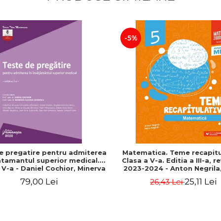
-5%
e pregatire pentru admiterea
Matematica. Teme recapitu
atamantul superior medical.
Clasa a V-a. Editia a III-a, r
a V-a - Daniel Cochior, Minerva
2023-2024 - Anton Negrila,
Claudia Ghinescu
Negrila
79,00 Lei
25,11 Lei
26,43 Lei