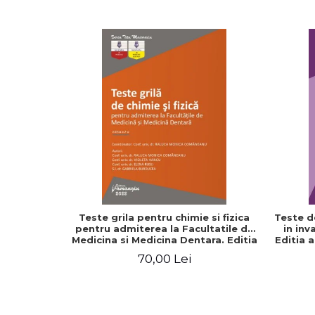
Teste grila pentru chimie si fizica
Teste d
pentru admiterea la Facultatile de
in inv
Medicina si Medicina Dentara. Editia
Editia 
a II-a - Raluca Monica Comaneanu,
70,00 Lei
Violeta Hancu, Elena Rusu, Gabriela
Burducea