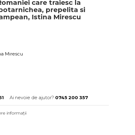
Romaniei care traiesc la
potarnichea, prepelita si
 Campean, Istina Mirescu
ina Mirescu
51
Ai nevoie de ajutor?
0745 200 357
re informații