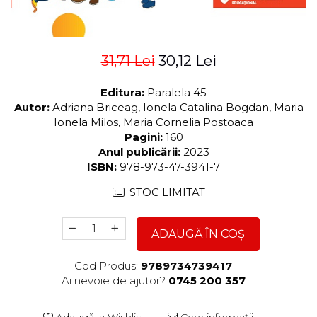
31,71 Lei
30,12 Lei
Editura:
Paralela 45
Autor:
Adriana Briceag, Ionela Catalina Bogdan, Maria
Ionela Milos, Maria Cornelia Postoaca
Pagini:
160
Anul publicării:
2023
ISBN:
978-973-47-3941-7
STOC LIMITAT
ADAUGĂ ÎN COȘ
Cod Produs:
9789734739417
Ai nevoie de ajutor?
0745 200 357
Adaugă la Wishlist
Cere informații