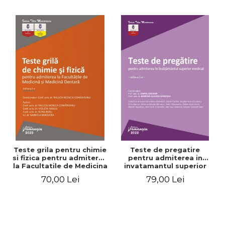
Teste grila pentru chimie
Teste de pregatire
si fizica pentru admiterea
pentru admiterea in
la Facultatile de Medicina
invatamantul superior
si Medicina Dentara.
medical. Editia a V-a -
70,00 Lei
79,00 Lei
Editia a II-a - Raluca
Daniel Cochior, Minerva
Monica Comaneanu,
Claudia Ghinescu
Violeta Hancu, Elena
Rusu, Gabriela Burducea