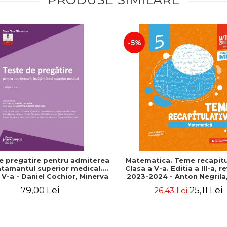
-5%
e pregatire pentru admiterea
Matematica. Teme recapitu
atamantul superior medical.
Clasa a V-a. Editia a III-a, r
a V-a - Daniel Cochior, Minerva
2023-2024 - Anton Negrila,
Claudia Ghinescu
Negrila
79,00 Lei
25,11 Lei
26,43 Lei