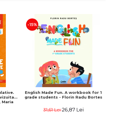
-15%
-25%
lative.
English Made Fun. A workbook for 1
Geografie
evizuita
grade students - Florin Radu Bortes
Bacala
 Maria
Uniune
fundament
26,87 Lei
31,61 Lei
4