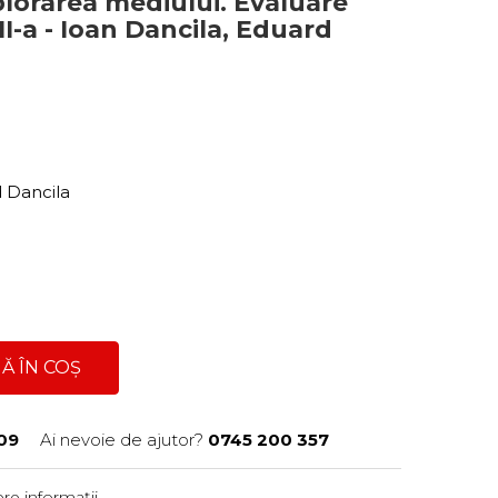
lorarea mediului. Evaluare
II-a - Ioan Dancila, Eduard
d Dancila
Ă ÎN COȘ
09
Ai nevoie de ajutor?
0745 200 357
re informații