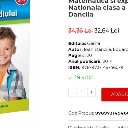
Matematica si exp
Nationala clasa a 
Dancila
34,36 Lei
32,64 Lei
Editura:
Gama
Autor:
Ioan Dancila, Eduar
Pagini:
120
Anul publicării:
2014
ISBN:
978-973-149-460-9
ÎN STOC
ADAUG
Cod Produs:
97897314946
Adaugă la Wishlist
Ce