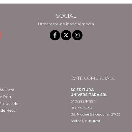
SOCIAL
Urmărește-ne în social media
DATE COMERCIALE
e Plată
SC EDITURA
UNIVERSITARĂ SRL
de Retur
J40/29211/1994
 Produselor
RO 7726230
 de Retur
Bd. Nicolae Bălcescu nr. 27-33
Sector 1, București