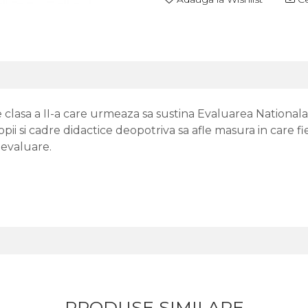
de clasa a II-a care urmeaza sa sustina Evaluarea National
opii si cadre didactice deopotriva sa afle masura in care f
 evaluare.
PRODUSE SIMILARE