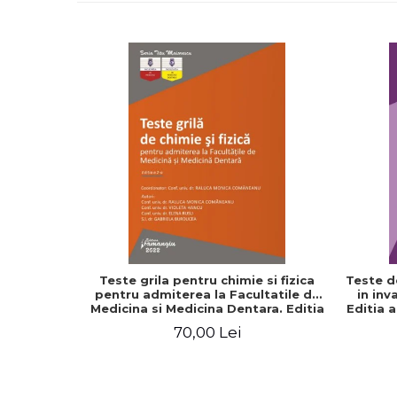
Teste grila pentru chimie si fizica
Teste d
pentru admiterea la Facultatile de
in inv
Medicina si Medicina Dentara. Editia
Editia 
a II-a - Raluca Monica Comaneanu,
70,00 Lei
Violeta Hancu, Elena Rusu, Gabriela
Burducea