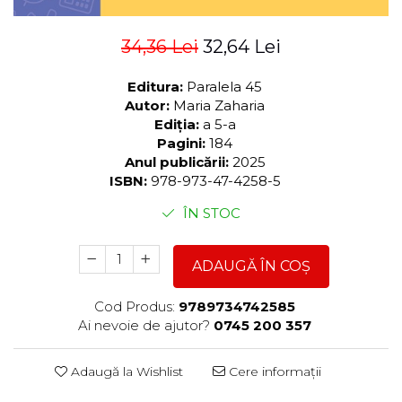
34,36 Lei
32,64 Lei
Editura:
Paralela 45
Autor:
Maria Zaharia
Ediția:
a 5-a
Pagini:
184
Anul publicării:
2025
ISBN:
978-973-47-4258-5
ÎN STOC
ADAUGĂ ÎN COȘ
Cod Produs:
9789734742585
Ai nevoie de ajutor?
0745 200 357
Adaugă la Wishlist
Cere informații