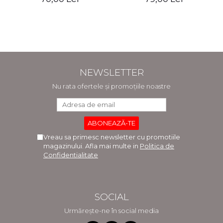
Editia a II-a - Raluca
Daniel Cochior, Minerva
Monica Comaneanu,
Claudia Ghinescu
Violeta Hancu, Elena
Rusu, Gabriela Burducea
NEWSLETTER
Nu rata ofertele și promoțiile noastre
Vreau sa primesc newsletter cu promotiile
magazinului. Afla mai multe in
Politica de
Confidentialitate
SOCIAL
Urmărește-ne în social media