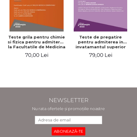
Teste grila pentru chimie
Teste de pregatire
si fizica pentru admiterea
pentru admiterea in
la Facultatile de Medicina
invatamantul superior
si Medicina Dentara.
medical. Editia a V-a -
70,00 Lei
79,00 Lei
Editia a II-a - Raluca
Daniel Cochior, Minerva
Monica Comaneanu,
Claudia Ghinescu
Violeta Hancu, Elena
Rusu, Gabriela Burducea
NEWSLETTER
Nu rata ofertele și promoțiile noastre