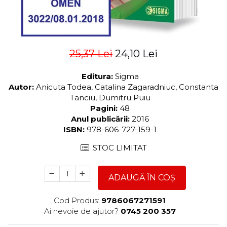
25,37 Lei
24,10 Lei
Editura:
Sigma
Autor:
Anicuta Todea, Catalina Zagaradniuc, Constanta
Tanciu, Dumitru Puiu
Pagini:
48
Anul publicării:
2016
ISBN:
978-606-727-159-1
STOC LIMITAT
ADAUGĂ ÎN COȘ
Cod Produs:
9786067271591
Ai nevoie de ajutor?
0745 200 357