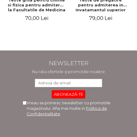
Teste grila pentru chimie
Teste de pregatire
si fizica pentru admiterea
pentru admiterea in
la Facultatile de Medicina
invatamantul superior
si Medicina Dentara.
medical. Editia a V-a -
70,00 Lei
79,00 Lei
Editia a II-a - Raluca
Daniel Cochior, Minerva
Monica Comaneanu,
Claudia Ghinescu
Violeta Hancu, Elena
Rusu, Gabriela Burducea
NEWSLETTER
Nu rata ofertele și promoțiile noastre
Vreau sa primesc newsletter cu promotiile
magazinului. Afla mai multe in
Politica de
Confidentialitate