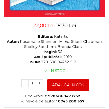
22,00 Lei
18,70 Lei
Editura:
Katartis
Autor:
Rosemarie Shannon, M. Ed, Sherill Chapman,
Shelley Southern, Brenda Clark
Pagini:
36
Anul publicării:
2019
ISBN:
978-606-94732-5-2
ÎN STOC
ADAUGĂ ÎN COȘ
Cod Produs:
9786069473252
Ai nevoie de ajutor?
0745 200 357