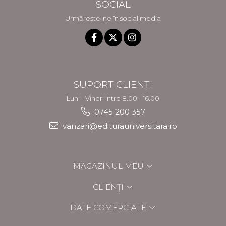
SOCIAL
Urmărește-ne în social media
SUPORT CLIENȚI
Luni - Vineri intre 8.00 - 16.00
0745 200 357
vanzari@editurauniversitara.ro
MAGAZINUL MEU
CLIENȚI
DATE COMERCIALE