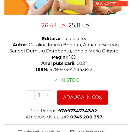
26,43 Lei
25,11 Lei
Editura:
Paralela 45
Autor:
Catalina Ionela Bogdan, Adriana Briceag,
Sandel Dumitru Dorobantu, Ionela Maria Grigore
Pagini:
160
Anul publicării:
2021
ISBN:
978-973-47-3438-2
ÎN STOC
ADAUGĂ ÎN COȘ
Cod Produs:
9789734734382
Ai nevoie de ajutor?
0745 200 357
Adaugă la Wishlist
Cere informații