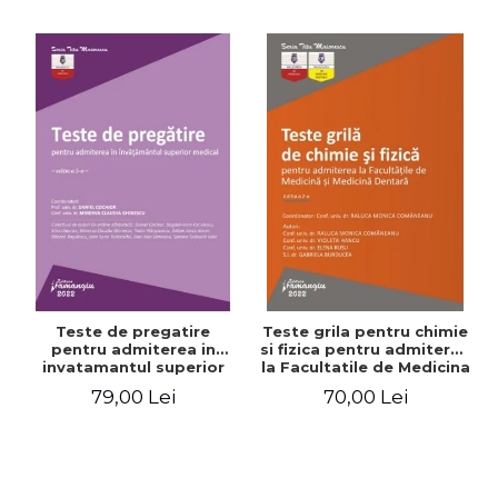
Teste de pregatire
Teste grila pentru chimie
pentru admiterea in
si fizica pentru admiterea
invatamantul superior
la Facultatile de Medicina
medical. Editia a V-a -
si Medicina Dentara.
79,00 Lei
70,00 Lei
Daniel Cochior, Minerva
Editia a II-a - Raluca
Claudia Ghinescu
Monica Comaneanu,
Violeta Hancu, Elena
Rusu, Gabriela Burducea