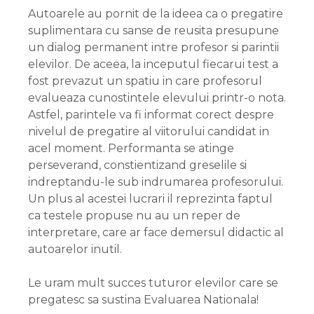
Autoarele au pornit de la ideea ca o pregatire
suplimentara cu sanse de reusita presupune
un dialog permanent intre profesor si parintii
elevilor. De aceea, la inceputul fiecarui test a
fost prevazut un spatiu in care profesorul
evalueaza cunostintele elevului printr-o nota.
Astfel, parintele va fi informat corect despre
nivelul de pregatire al viitorului candidat in
acel moment. Performanta se atinge
perseverand, constientizand greselile si
indreptandu-le sub indrumarea profesorului.
Un plus al acestei lucrari il reprezinta faptul
ca testele propuse nu au un reper de
interpretare, care ar face demersul didactic al
autoarelor inutil.
Le uram mult succes tuturor elevilor care se
pregatesc sa sustina Evaluarea Nationala!