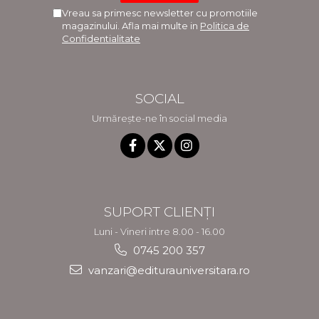
Vreau sa primesc newsletter cu promotiile
magazinului. Afla mai multe in
Politica de
Confidentialitate
SOCIAL
Urmărește-ne în social media
SUPORT CLIENȚI
Luni - Vineri intre 8.00 - 16.00
0745 200 357
vanzari@editurauniversitara.ro