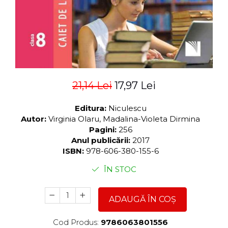
21,14 Lei
17,97 Lei
Editura:
Niculescu
Autor:
Virginia Olaru, Madalina-Violeta Dirmina
Pagini:
256
Anul publicării:
2017
ISBN:
978-606-380-155-6
ÎN STOC
ADAUGĂ ÎN COȘ
Cod Produs:
9786063801556