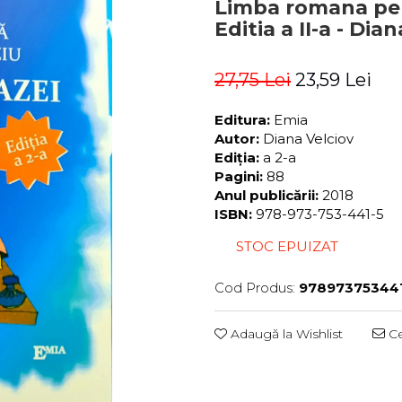
Limba romana pent
Editia a II-a - Dia
27,75 Lei
23,59 Lei
Editura:
Emia
Autor:
Diana Velciov
Ediția:
a 2-a
Pagini:
88
Anul publicării:
2018
ISBN:
978-973-753-441-5
STOC EPUIZAT
Cod Produs:
97897375344
Adaugă la Wishlist
Ce