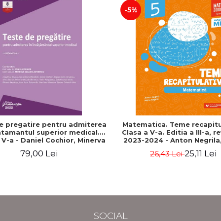
-5%
e pregatire pentru admiterea
Matematica. Teme recapitu
atamantul superior medical.
Clasa a V-a. Editia a III-a, r
a V-a - Daniel Cochior, Minerva
2023-2024 - Anton Negrila,
Claudia Ghinescu
Negrila
79,00 Lei
25,11 Lei
26,43 Lei
SOCIAL