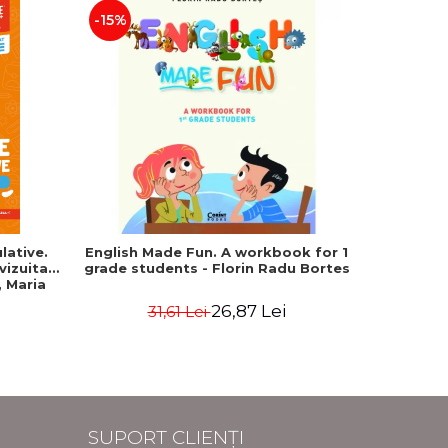
-15%
lative.
English Made Fun. A workbook for 1
Rațion
evizuita
grade students - Florin Radu Bortes
exerciții
 Maria
Culegere 
Drep
26,87 Lei
31,61 Lei
Jandarmeri
SUPORT CLIENȚI