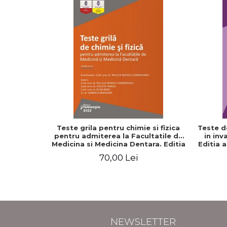
Teste grila pentru chimie si fizica
Teste d
pentru admiterea la Facultatile de
in inv
Medicina si Medicina Dentara. Editia
Editia 
a II-a - Raluca Monica Comaneanu,
70,00 Lei
Violeta Hancu, Elena Rusu, Gabriela
Burducea
NEWSLETTER