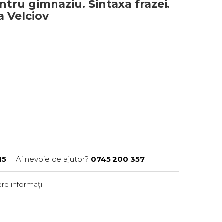
ru gimnaziu. Sintaxa frazei.
na Velciov
15
Ai nevoie de ajutor?
0745 200 357
re informații