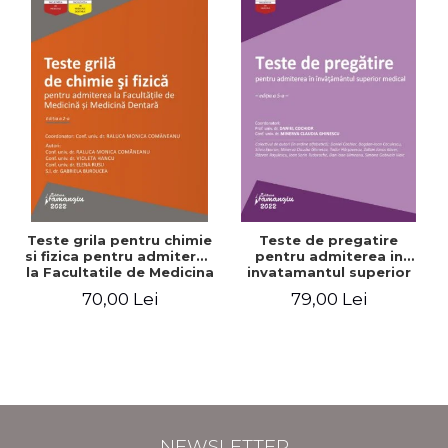
Teste grila pentru chimie
Teste de pregatire
si fizica pentru admiterea
pentru admiterea in
la Facultatile de Medicina
invatamantul superior
si Medicina Dentara.
medical. Editia a V-a -
70,00 Lei
79,00 Lei
Editia a II-a - Raluca
Daniel Cochior, Minerva
Monica Comaneanu,
Claudia Ghinescu
Violeta Hancu, Elena
Rusu, Gabriela Burducea
NEWSLETTER