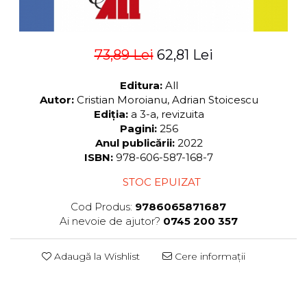
73,89 Lei
62,81 Lei
Editura:
All
Autor:
Cristian Moroianu, Adrian Stoicescu
Ediția:
a 3-a, revizuita
Pagini:
256
Anul publicării:
2022
ISBN:
978-606-587-168-7
STOC EPUIZAT
Cod Produs:
9786065871687
Ai nevoie de ajutor?
0745 200 357
Adaugă la Wishlist
Cere informații