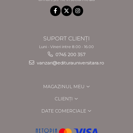
SUPORT CLIENȚI
Luni - Vineri intre 8.00 - 16.00
0745 200 357
vanzari@editurauniversitara.ro
MAGAZINUL MEU
CLIENȚI
DATE COMERCIALE