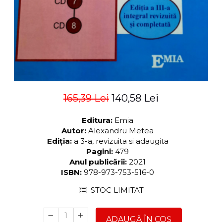
165,39 Lei
140,58 Lei
Editura:
Emia
Autor:
Alexandru Metea
Ediția:
a 3-a, revizuita si adaugita
Pagini:
479
Anul publicării:
2021
ISBN:
978-973-753-516-0
STOC LIMITAT
ADAUGĂ ÎN COȘ