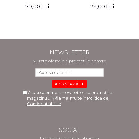
si Medicina Dentara.
medical. Editia a V-a -
70,00 Lei
79,00 Lei
Editia a II-a - Raluca
Daniel Cochior, Minerva
Monica Comaneanu,
Claudia Ghinescu
Violeta Hancu, Elena
Rusu, Gabriela Burducea
NEWSLETTER
Nu rata ofertele și promoțiile noastre
Vreau sa primesc newsletter cu promotiile
magazinului. Afla mai multe in
Politica de
Confidentialitate
SOCIAL
Urmărește-ne în social media