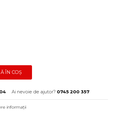
Ă ÎN COȘ
04
Ai nevoie de ajutor?
0745 200 357
re informații