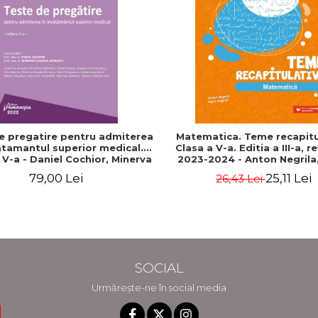
e pregatire pentru admiterea
Matematica. Teme recapitu
atamantul superior medical.
Clasa a V-a. Editia a III-a, r
a V-a - Daniel Cochior, Minerva
2023-2024 - Anton Negrila,
Claudia Ghinescu
Negrila
79,00 Lei
25,11 Lei
26,43 Lei
SOCIAL
Urmărește-ne în social media