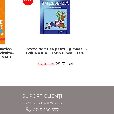
-15%
-25%
lative.
Sinteze de fizica pentru gimnaziu.
Geografie
evizuita
Editia a II-a - Dorin Dinca Sitaru
Bacala
 Maria
Uniune
fundament
28,31 Lei
33,30 Lei
4
SUPORT CLIENȚI
Luni - Vineri intre 8.00 - 16.00
0745 200 357