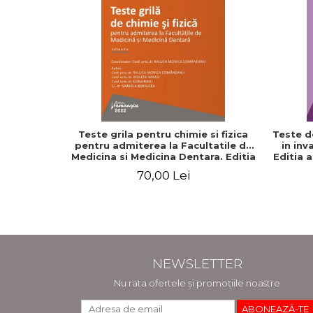
Teste grila pentru chimie si fizica
Teste d
pentru admiterea la Facultatile de
in inv
Medicina si Medicina Dentara. Editia
Editia 
a II-a - Raluca Monica Comaneanu,
70,00 Lei
Violeta Hancu, Elena Rusu, Gabriela
Burducea
NEWSLETTER
Nu rata ofertele și promoțiile noastre