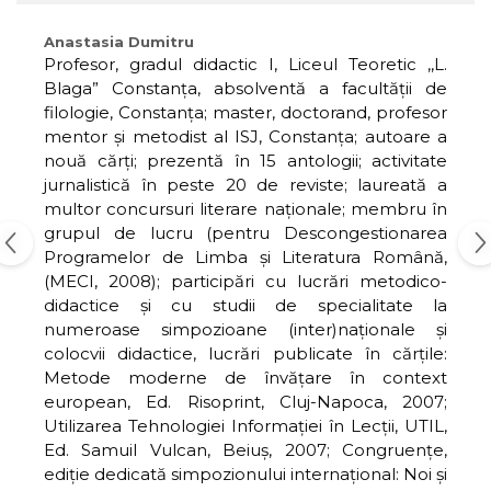
Anastasia Dumitru
Profesor, gradul didactic I, Liceul Teoretic ,,L.
Blaga” Constanţa, absolventă a facultăţii de
filologie, Constanţa; master, doctorand, profesor
mentor şi metodist al ISJ, Constanţa; autoare a
nouă cărţi; prezentă în 15 antologii; activitate
jurnalistică în peste 20 de reviste; laureată a
multor concursuri literare naţionale; membru în
grupul de lucru (pentru Descongestionarea
Programelor de Limba şi Literatura Română,
(MECI, 2008); participări cu lucrări metodico-
didactice şi cu studii de specialitate la
numeroase simpozioane (inter)naţionale şi
colocvii didactice, lucrări publicate în cărţile:
Metode moderne de învăţare în context
european, Ed. Risoprint, Cluj-Napoca, 2007;
Utilizarea Tehnologiei Informaţiei în Lecţii, UTIL,
Ed. Samuil Vulcan, Beiuş, 2007; Congruenţe,
ediţie dedicată simpozionului internaţional: Noi şi