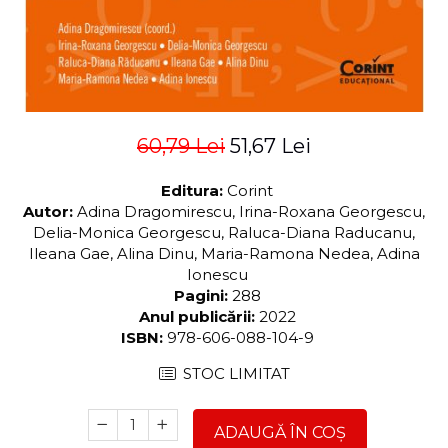
60,79 Lei
51,67 Lei
Editura:
Corint
Autor:
Adina Dragomirescu, Irina-Roxana Georgescu,
Delia-Monica Georgescu, Raluca-Diana Raducanu,
Ileana Gae, Alina Dinu, Maria-Ramona Nedea, Adina
Ionescu
Pagini:
288
Anul publicării:
2022
ISBN:
978-606-088-104-9
STOC LIMITAT
ADAUGĂ ÎN COȘ