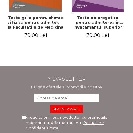
Teste grila pentru chimie
Teste de pregatire
si fizica pentru admiterea
pentru admiterea in
la Facultatile de Medicina
invatamantul superior
si Medicina Dentara.
medical. Editia a V-a -
70,00 Lei
79,00 Lei
Editia a II-a - Raluca
Daniel Cochior, Minerva
Monica Comaneanu,
Claudia Ghinescu
Violeta Hancu, Elena
Rusu, Gabriela Burducea
NEWSLETTER
Nu rata ofertele și promoțiile noastre
Vreau sa primesc newsletter cu promotiile
magazinului. Afla mai multe in
Politica de
Confidentialitate