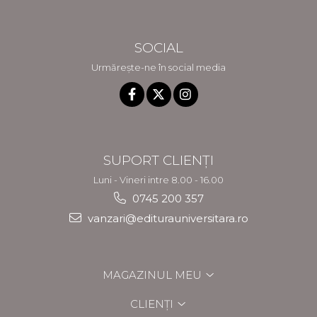
SOCIAL
Urmărește-ne în social media
SUPORT CLIENȚI
Luni - Vineri intre 8.00 - 16.00
0745 200 357
vanzari@editurauniversitara.ro
MAGAZINUL MEU
CLIENȚI