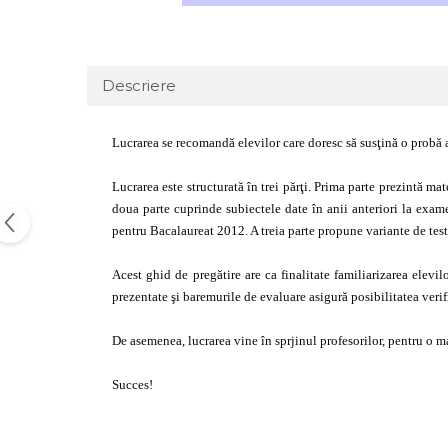
Descriere
Lucrarea se recomandă elevilor care doresc să susţină o probă a
Lucrarea este structurată în trei părţi. Prima parte prezintă ma
doua parte cuprinde subiectele date în anii anteriori la exa
pentru Bacalaureat 2012. A treia parte propune variante de test
Acest ghid de pregătire are ca finalitate familiarizarea elevil
prezentate şi baremurile de evaluare asigură posibilitatea verif
De asemenea, lucrarea vine în sprjinul profesorilor, pentru o ma
Succes!