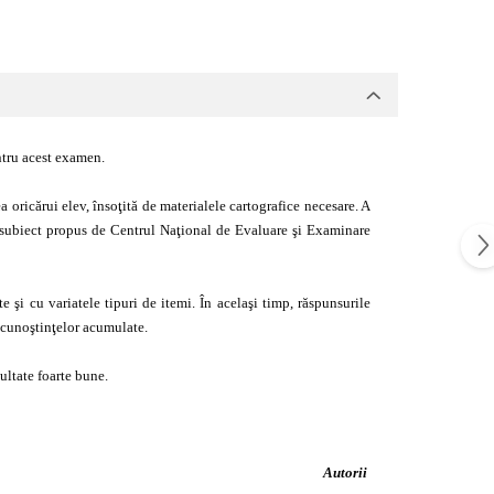
ntru acest examen.
a oricărui elev, însoţită de materialele cartografice necesare. A
e subiect propus de Centrul Naţional de Evaluare şi Examinare
 şi cu variatele tipuri de itemi. În acelaşi timp, răspunsurile
a cunoştinţelor acumulate.
ultate foarte bune.
Autorii