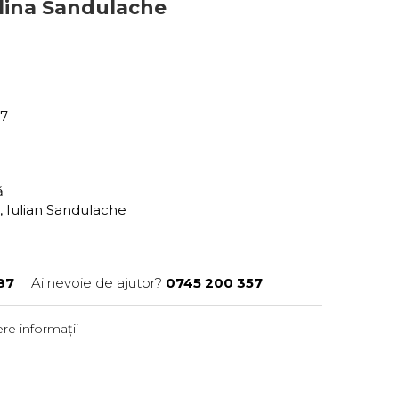
lina Sandulache
87
ră
, Iulian Sandulache
87
Ai nevoie de ajutor?
0745 200 357
re informații