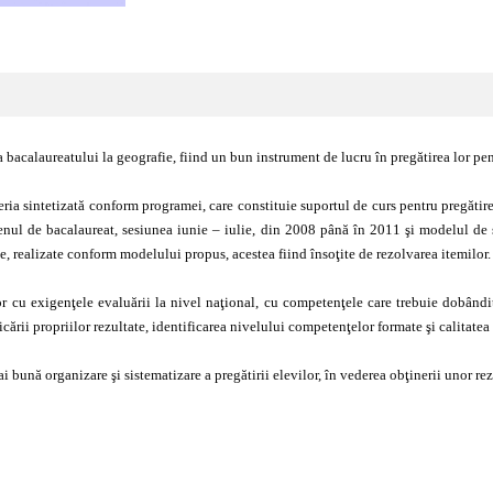
 bacalaureatului la geografie, fiind un bun instrument de lucru în pregătirea lor pe
teria sintetizată conform programei, care constituie suportul de curs pentru pregătire
menul de bacalaureat, sesiunea iunie – iulie, din 2008 până în 2011 şi modelul d
e, realizate conform modelului propus, acestea fiind însoţite de rezolvarea itemilor.
or cu exigenţele evaluării la nivel naţional, cu competenţele care trebuie dobândite
icării propriilor rezultate, identificarea nivelului competenţelor formate şi calitate
i bună organizare şi sistematizare a pregătirii elevilor, în vederea obţinerii unor rez