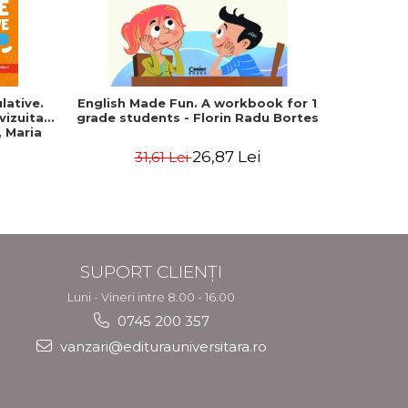
-25%
lative.
English Made Fun. A workbook for 1
Geografie
evizuita
grade students - Florin Radu Bortes
Bacala
 Maria
Uniune
fundament
26,87 Lei
31,61 Lei
4
SUPORT CLIENȚI
Luni - Vineri intre 8.00 - 16.00
0745 200 357
vanzari@editurauniversitara.ro