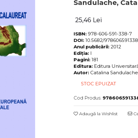
Sandulache, Cata
25,46 Lei
ISBN:
978-606-591-338-7
DOI:
10.5682/97860659133
Anul publicării:
2012
Ediția:
I
Pagini:
181
Editura:
Editura Universita
Autor:
Catalina Sandulache
STOC EPUIZAT
Cod Produs:
97860659133
Adaugă la Wishlist
Ce