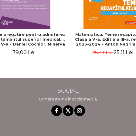
e pregatire pentru admiterea
Matematica. Teme recapitu
atamantul superior medical.
Clasa a V-a. Editia a III-a, r
a V-a - Daniel Cochior, Minerva
2023-2024 - Anton Negrila,
Claudia Ghinescu
Negrila
79,00 Lei
25,11 Lei
26,43 Lei
SOCIAL
Urmărește-ne în social media