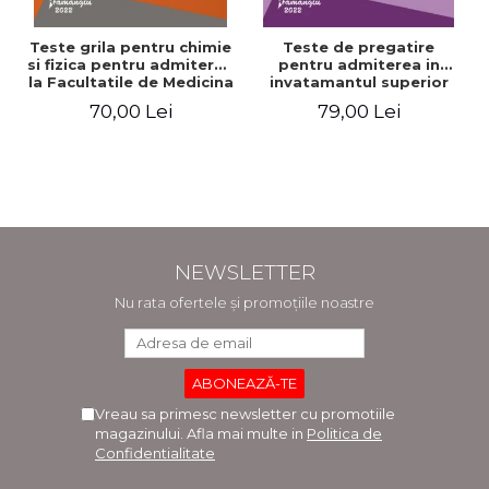
Teste grila pentru chimie
Teste de pregatire
si fizica pentru admiterea
pentru admiterea in
la Facultatile de Medicina
invatamantul superior
si Medicina Dentara.
medical. Editia a V-a -
70,00 Lei
79,00 Lei
Editia a II-a - Raluca
Daniel Cochior, Minerva
Monica Comaneanu,
Claudia Ghinescu
Violeta Hancu, Elena
Rusu, Gabriela Burducea
NEWSLETTER
Nu rata ofertele și promoțiile noastre
Vreau sa primesc newsletter cu promotiile
magazinului. Afla mai multe in
Politica de
Confidentialitate