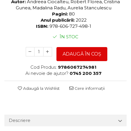
Autor:
Andreea Ciocalteu, Robert Florea, Cristina
Gunea, Madalina Radu, Aurelia Stanculescu
Pagini:
80
Anul publicării:
2022
ISBN:
978-606-727-498-1
ÎN STOC
ADAUGĂ ÎN COȘ
Cod Produs:
9786067274981
Ai nevoie de ajutor?
0745 200 357
Adaugă la Wishlist
Cere informații
Descriere