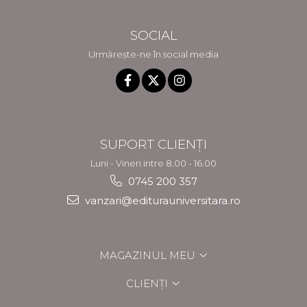
SOCIAL
Urmărește-ne în social media
SUPORT CLIENȚI
Luni - Vineri intre 8.00 - 16.00
0745 200 357
vanzari@editurauniversitara.ro
MAGAZINUL MEU
CLIENȚI