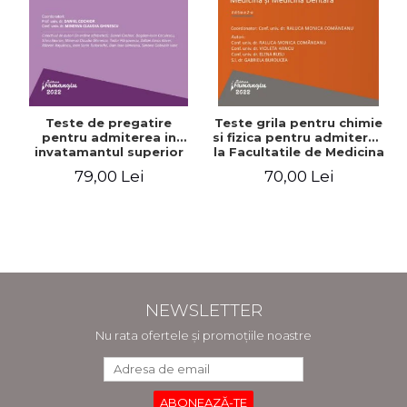
Teste de pregatire
Teste grila pentru chimie
pentru admiterea in
si fizica pentru admiterea
invatamantul superior
la Facultatile de Medicina
medical. Editia a V-a -
si Medicina Dentara.
79,00 Lei
70,00 Lei
Daniel Cochior, Minerva
Editia a II-a - Raluca
Claudia Ghinescu
Monica Comaneanu,
Violeta Hancu, Elena
Rusu, Gabriela Burducea
NEWSLETTER
Nu rata ofertele și promoțiile noastre