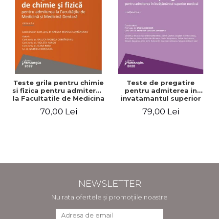
Teste grila pentru chimie
Teste de pregatire
si fizica pentru admiterea
pentru admiterea in
la Facultatile de Medicina
invatamantul superior
si Medicina Dentara.
medical. Editia a V-a -
70,00 Lei
79,00 Lei
Editia a II-a - Raluca
Daniel Cochior, Minerva
Monica Comaneanu,
Claudia Ghinescu
Violeta Hancu, Elena
Rusu, Gabriela Burducea
NEWSLETTER
Nu rata ofertele și promoțiile noastre