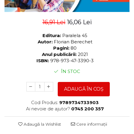
16,91 Lei
16,06 Lei
Editura:
Paralela 45
Autor:
Florian Berechet
Pagini:
80
Anul publicării:
2021
ISBN:
978-973-47-3390-3
ÎN STOC
ADAUGĂ ÎN COȘ
Cod Produs:
9789734733903
Ai nevoie de ajutor?
0745 200 357
Adaugă la Wishlist
Cere informații