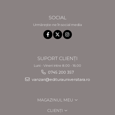
SOCIAL
Urmărește-ne în social media
SUPORT CLIENȚI
Luni - Vineri intre 8.00 - 16.00
0745 200 357
vanzari@editurauniversitara.ro
MAGAZINUL MEU
CLIENȚI