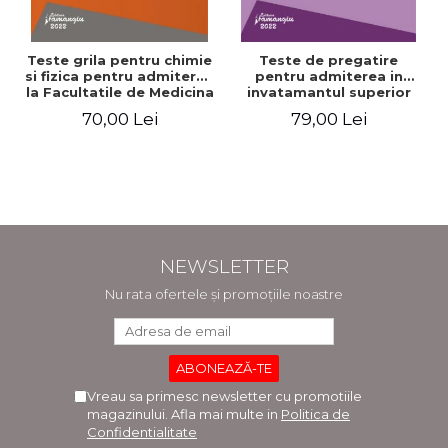
Teste grila pentru chimie
Teste de pregatire
si fizica pentru admiterea
pentru admiterea in
la Facultatile de Medicina
invatamantul superior
si Medicina Dentara.
medical. Editia a V-a -
70,00 Lei
79,00 Lei
Editia a II-a - Raluca
Daniel Cochior, Minerva
Monica Comaneanu,
Claudia Ghinescu
Violeta Hancu, Elena
Rusu, Gabriela Burducea
NEWSLETTER
Nu rata ofertele și promoțiile noastre
Vreau sa primesc newsletter cu promotiile
magazinului. Afla mai multe in
Politica de
Confidentialitate